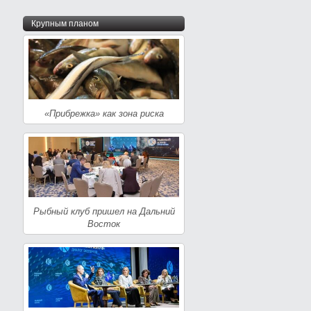
Крупным планом
«Прибрежка» как зона риска
Рыбный клуб пришел на Дальний
Восток