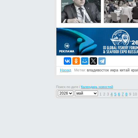
Назад
Метки:
владивосток
икра
китай
кра
Поиск по дате /
Календарь новостей
1
2
3
4
5
6
7
8
9
10