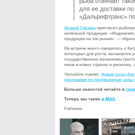
рыба отвечает тако
для ее доставки по
«Дальрефтранс» по
Андрей Гречкин
пригласил рыбопро
халяльной продукции. «Индонезия,
продукции на эти рынки», — обрати
На встрече много говорилось о Ки
потенциал для роста, высказался
государственные механизмы (инсти
ниши в новых странах и регионах, 
Читайте также:
Новые ниши для 
программе по продвижению икры 
Больше новостей читайте в
тел
Теперь мы также
в MAX
.
Fishnews