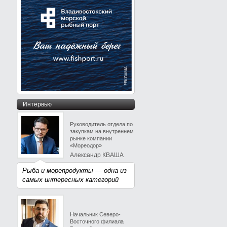
Интервью
Руководитель отдела по
закупкам на внутреннем
рынке компании
«Мореодор»
Александр КВАША
Рыба и морепродукты — одна из
самых интересных категорий
Начальник Северо-
Восточного филиала