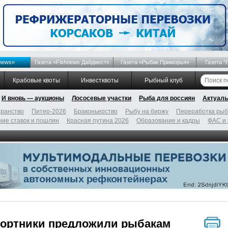
news»
Газета «Fishnews Дайджест»
Газета «Рыбак Приморья»
Газета "
Крабовые квоты
Инвестквоты
Рыбный клуб
И вновь — аукционы
Лососевые участки
Рыба для россиян
Актуаль
ранство
Питер-2026
Браконьерство
Рыбу на биржу
Переработка ры
ие ставок и пошлин
Красная путина 2026
Образование и кадры
ФАС и
портники предложили рыбакам