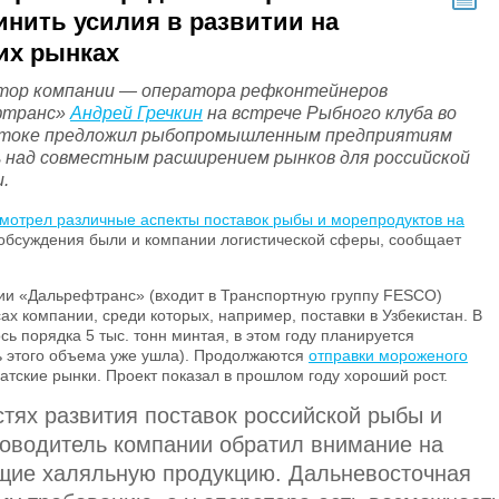
нить усилия в развитии на
их рынках
тор компании — оператора рефконтейнеров
фтранс»
Андрей Гречкин
на встрече Рыбного клуба во
токе предложил рыбопромышленным предприятиям
 над совместным расширением рынков для российской
.
мотрел различные аспекты поставок рыбы и морепродуктов на
 обсуждения были и компании логистической сферы, сообщает
нии «Дальрефтранс» (входит в Транспортную группу FESCO)
ах компании, среди которых, например, поставки в Узбекистан. В
ь порядка 5 тыс. тонн минтая, в этом году планируется
ть этого объема уже ушла). Продолжаются
отправки мороженого
атские рынки. Проект показал в прошлом году хороший рост.
тях развития поставок российской рыбы и
ководитель компании обратил внимание на
щие халяльную продукцию. Дальневосточная