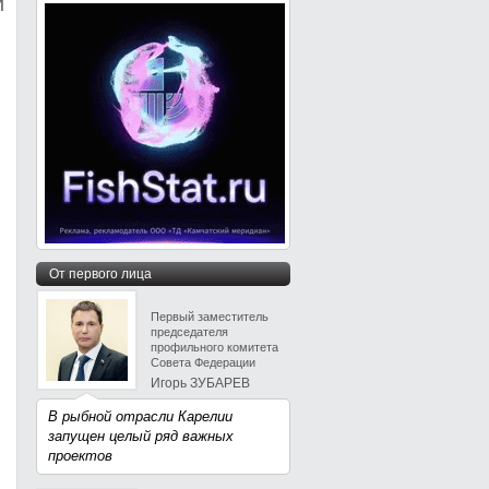
и
От первого лица
Первый заместитель
председателя
профильного комитета
Совета Федерации
Игорь ЗУБАРЕВ
В рыбной отрасли Карелии
запущен целый ряд важных
проектов