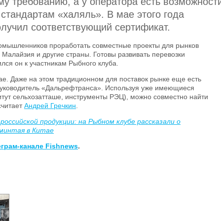
му требованию, а у оператора есть возможност
 стандартам «халяль». В мае этого года
лучил соответствующий сертификат.
мышленников проработать совместные проекты для рынков
 Малайзия и другие страны. Готовы развивать перевозки
лся он к участникам Рыбного клуба.
тае. Даже на этом традиционном для поставок рынке еще есть
 руководитель «Дальрефтранса». Используя уже имеющиеся
тут сельхозатташе, инструменты РЭЦ), можно совместно найти
считает
Андрей Гречкин
.
российской продукции: на Рыбном клубе рассказали о
минтая в Китае
еграм-канале Fishnews
.