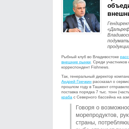
объеди
внешн
Гендирек
«Дальре
Владивос
подумать
продукции
Рыбный клуб во Владивостоке
расс
внешние рынки
. Среди участников
корреспондент Fishnews.
Так, генеральный директор компа
Андрей Гречкин
рассказал о сервис
прошлом году в Ташкент отправилос
поставка порядка 7 тыс. тонн (час
краба
с Северного бассейна на ази
Говоря о возможнос
морепродуктов, ру
страны, потребляю