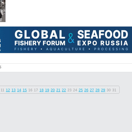
б
11
12
13
14
15
16
17
18
19
20
21
22
23
24
25
26
27
28
29
30
31