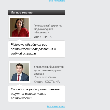
Все интервью
Личное мнение
Генеральный директор
медиахолдинга
«Фишньюс»
Яна ЯШИНА
Fishnews объединил все
возможности для развития в
рыбной отрасли
Управляющий директор
департамента крупного
бизнеса
Россельхозбанка
Кирилл КОСТЫНА
Российские рыбопромышленники
ищут на рынках новые
возможности
Все материалы