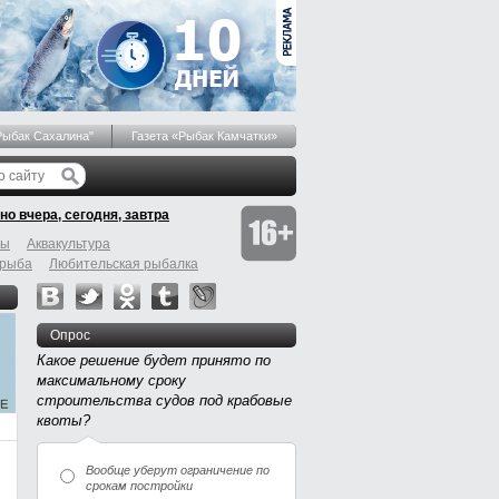
Рыбак Сахалина"
Газета «Рыбак Камчатки»
но вчера, сегодня, завтра
бы
Аквакультура
 рыба
Любительская рыбалка
Опрос
Какое решение будет принято по
максимальному сроку
строительства судов под крабовые
квоты?
Вообще уберут ограничение по
срокам постройки