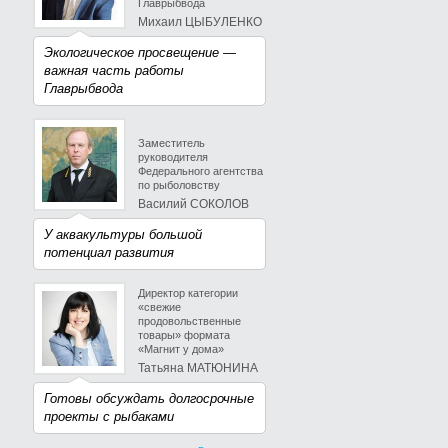
Главрыбвода
Михаил ЦЫБУЛЕНКО
Экологическое просвещение —
важная часть работы
Главрыбвода
Заместитель
руководителя
Федерального агентства
по рыболовству
Василий СОКОЛОВ
У аквакультуры большой
потенциал развития
Директор категории
«свежие
продовольственные
товары» формата
«Магнит у дома»
Татьяна МАТЮНИНА
Готовы обсуждать долгосрочные
проекты с рыбаками