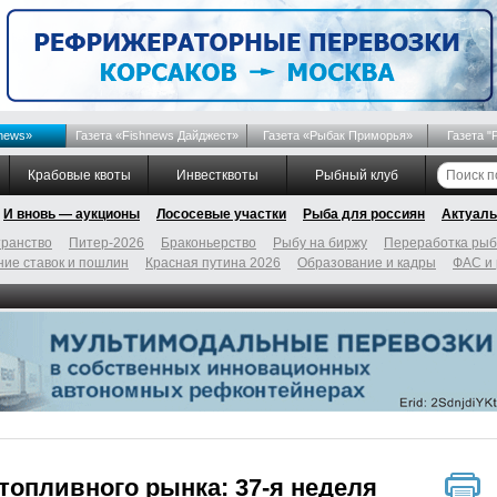
news»
Газета «Fishnews Дайджест»
Газета «Рыбак Приморья»
Газета "
Крабовые квоты
Инвестквоты
Рыбный клуб
И вновь — аукционы
Лососевые участки
Рыба для россиян
Актуаль
ранство
Питер-2026
Браконьерство
Рыбу на биржу
Переработка ры
ие ставок и пошлин
Красная путина 2026
Образование и кадры
ФАС и
топливного рынка: 37-я неделя