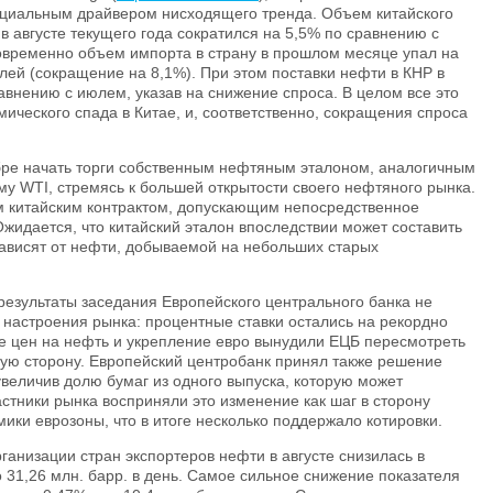
енциальным драйвером нисходящего тренда. Объем китайского
в августе текущего года сократился на 5,5% по сравнению с
овременно объем импорта в страну в прошлом месяце упал на
лей (сокращение на 8,1%). При этом поставки нефти в КНР в
авнению с июлем, указав на снижение спроса. В целом все это
ического спада в Китае, и, соответственно, сокращения спроса
ябре начать торги собственным нефтяным эталоном, аналогичным
му WTI, стремясь к большей открытости своего нефтяного рынка.
 китайским контрактом, допускающим непосредственное
жидается, что китайский эталон впоследствии может составить
 зависят от нефти, добываемой на небольших старых
езультаты заседания Европейского центрального банка не
 настроения рынка: процентные ставки остались на рекордно
ие цен на нефть и укрепление евро вынудили ЕЦБ пересмотреть
ую сторону. Европейский центробанк принял также решение
величив долю бумаг из одного выпуска, которую может
стники рынка восприняли это изменение как шаг в сторону
ики еврозоны, что в итоге несколько поддержало котировки.
ганизации стран экспортеров нефти в августе снизилась в
 31,26 млн. барр. в день. Самое сильное снижение показателя