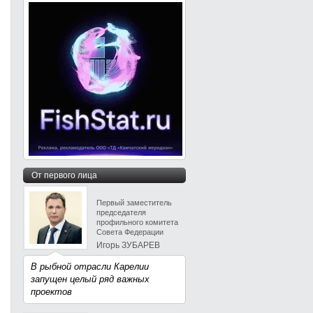
От первого лица
Первый заместитель
председателя
профильного комитета
Совета Федерации
Игорь ЗУБАРЕВ
В рыбной отрасли Карелии
запущен целый ряд важных
проектов