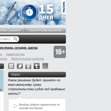
Рыбак Сахалина"
Газета «Рыбак Камчатки»
но вчера, сегодня, завтра
бы
Аквакультура
 рыба
Любительская рыбалка
Опрос
Какое решение будет принято по
максимальному сроку
строительства судов под крабовые
квоты?
Вообще уберут ограничение по
срокам постройки