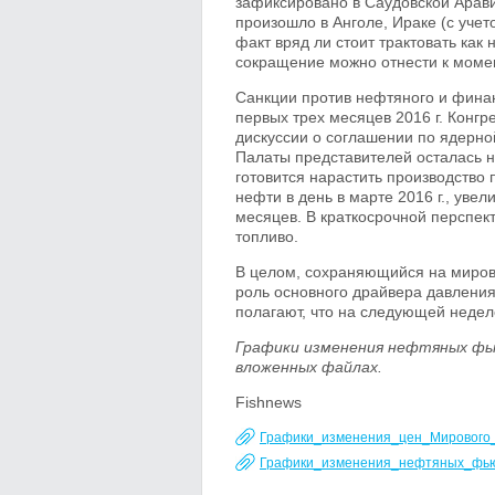
зафиксировано в Саудовской Аравии
произошло в Анголе, Ираке (с учет
факт вряд ли стоит трактовать ка
сокращение можно отнести к мом
Санкции против нефтяного и финан
первых трех месяцев 2016 г. Конгр
дискуссии о соглашении по ядерно
Палаты представителей осталась не
готовится нарастить производство 
нефти в день в марте 2016 г., увел
месяцев. В краткосрочной перспек
топливо.
В целом, сохраняющийся на миров
роль основного драйвера давления
полагают, что на следующей недел
Графики изменения нефтяных фь
вложенных файлах.
Fishnews
Графики_изменения_цен_Мирового_
Графики_изменения_нефтяных_фьюч