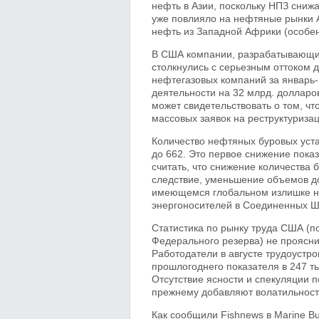
нефть в Азии, поскольку НПЗ сниж
уже повлияло на нефтяные рынки А
нефть из Западной Африки (особен
В США компании, разрабатывающие
столкнулись с серьезным оттоком 
нефтегазовых компаний за январь-
деятельности на 32 млрд. долларов
может свидетельствовать о том, ч
массовых заявок на реструктуризац
Количество нефтяных буровых уста
до 662. Это первое снижение пока
считать, что снижение количества 
следствие, уменьшение объемов до
имеющемся глобальном излишке не
энергоносителей в Соединенных Ш
Статистика по рынку труда США (п
Федерального резерва) не проясн
Работодатели в августе трудоустро
прошлогоднего показателя в 247 ты
Отсутствие ясности и спекуляции 
прежнему добавляют волатильност
Как сообщили Fishnews в Marine Bu