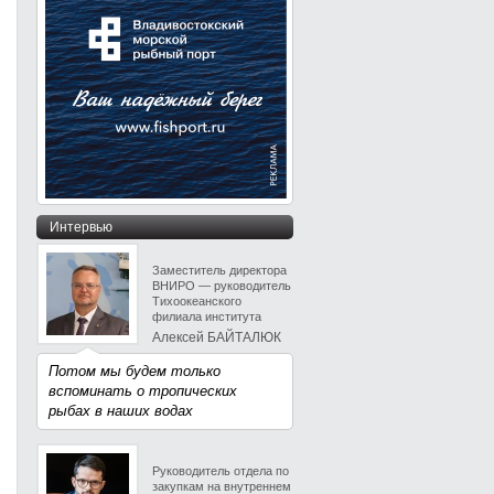
Интервью
Заместитель директора
ВНИРО — руководитель
Тихоокеанского
филиала института
Алексей БАЙТАЛЮК
Потом мы будем только
вспоминать о тропических
рыбах в наших водах
Руководитель отдела по
закупкам на внутреннем