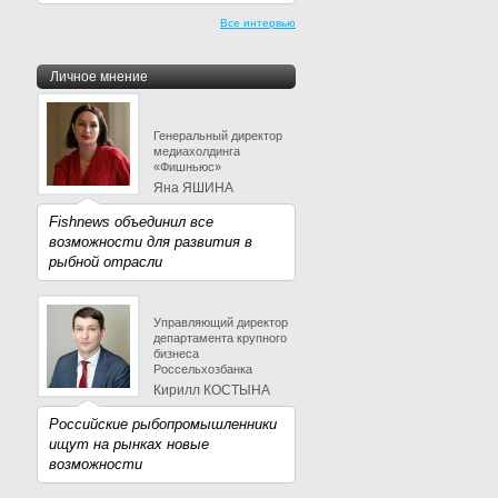
Все интервью
Личное мнение
Генеральный директор
медиахолдинга
«Фишньюс»
Яна ЯШИНА
Fishnews объединил все
возможности для развития в
рыбной отрасли
Управляющий директор
департамента крупного
бизнеса
Россельхозбанка
Кирилл КОСТЫНА
Российские рыбопромышленники
ищут на рынках новые
возможности