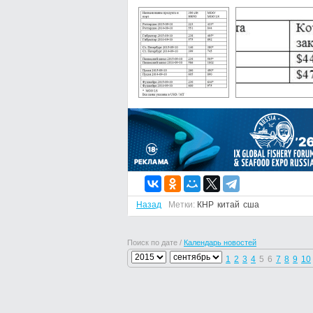
Назад
Метки:
КНР
китай
сша
Поиск по дате /
Календарь новостей
1
2
3
4
5
6
7
8
9
10