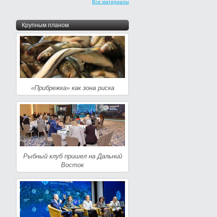
Все материалы
Крупным планом
«Прибрежка» как зона риска
Рыбный клуб пришел на Дальний
Восток