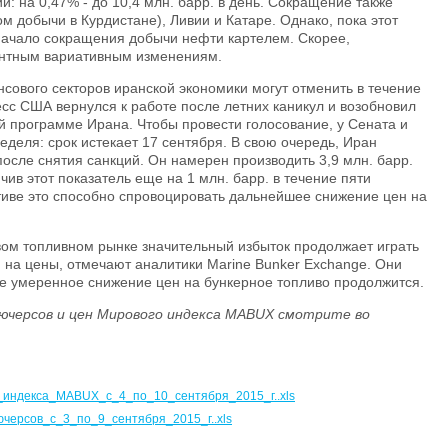
: на 0,47% - до 10,4 млн. барр. в день. Сокращение также
ом добычи в Курдистане), Ливии и Катаре. Однако, пока этот
к начало сокращения добычи нефти картелем. Скорее,
ентным вариативным изменениям.
сового секторов иранской экономики могут отменить в течение
есс США вернулся к работе после летних каникул и возобновил
й программе Ирана. Чтобы провести голосование, у Сената и
деля: срок истекает 17 сентября. В свою очередь, Иран
после снятия санкций. Он намерен производить 3,9 млн. барр.
ичив этот показатель еще на 1 млн. барр. в течение пяти
тиве это способно спровоцировать дальнейшее снижение цен на
ом топливном рынке значительный избыток продолжает играть
 на цены, отмечают аналитики Marine Bunker Exchange. Они
е умеренное снижение цен на бункерное топливо продолжится.
ючерсов и цен Мирового индекса MABUX смотрите во
индекса_MABUX_с_4_по_10_сентября_2015_г..xls
ерсов_с_3_по_9_сентября_2015_г..xls