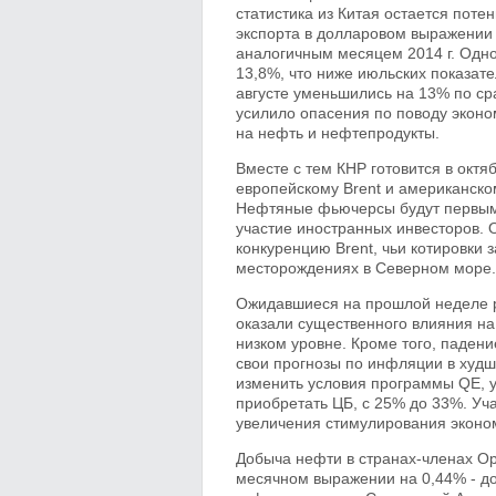
статистика из Китая остается пот
экспорта в долларовом выражении 
аналогичным месяцем 2014 г. Одн
13,8%, что ниже июльских показате
августе уменьшились на 13% по ср
усилило опасения по поводу эконом
на нефть и нефтепродукты.
Вместе с тем КНР готовится в окт
европейскому Brent и американско
Нефтяные фьючерсы будут первым
участие иностранных инвесторов. О
конкуренцию Brent, чьи котировки
месторождениях в Северном море.
Ожидавшиеся на прошлой неделе р
оказали существенного влияния на
низком уровне. Кроме того, паден
свои прогнозы по инфляции в худш
изменить условия программы QE, у
приобретать ЦБ, с 25% до 33%. Уча
увеличения стимулирования эконом
Добыча нефти в странах-членах Ор
месячном выражении на 0,44% - до