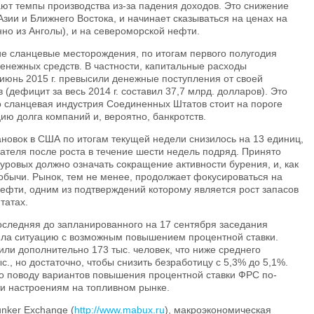
ают темпы производства из-за падения доходов. Это снижение
зии и Ближнего Востока, и начинает сказываться на ценах на
но из Анголы), и на североморской нефти.
 сланцевые месторождения, по итогам первого полугодия
денежных средств. В частности, капитальные расходы
июнь 2015 г. превысили денежные поступления от своей
 (дефицит за весь 2014 г. составил 37,7 млрд. долларов). Это
то сланцевая индустрия Соединенных Штатов стоит на пороге
ию долга компаний и, вероятно, банкротств.
новок в США по итогам текущей недели снизилось на 13 единиц,
зателя после роста в течение шести недель подряд. Принято
буровых должно означать сокращение активности бурения, и, как
бычи. Рынок, тем не менее, продолжает фокусироваться на
фти, одним из подтверждений которому является рост запасов
татах.
оследняя до запланированного на 17 сентября заседания
ила ситуацию с возможным повышением процентной ставки.
или дополнительно 173 тыс. человек, что ниже среднего
с., но достаточно, чтобы снизить безработицу с 5,3% до 5,1%.
по поводу вариантов повышения процентной ставки ФРС по-
и настроениям на топливном рынке.
nker Exchange (
http://www.mabux.ru
), макроэкономическая