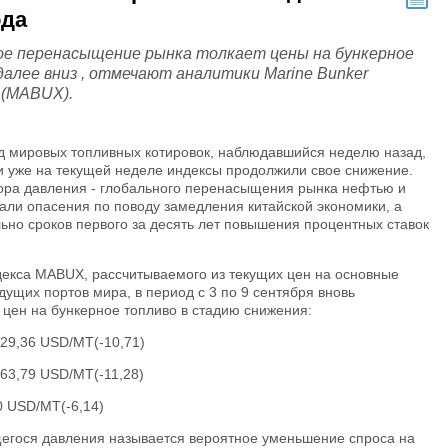
ода
ое перенасыщение рынка толкает цены на бункерное
далее вниз , отмечают аналитики Marine Bunker
 (MABUX).
нд мировых топливных котировок, наблюдавшийся неделю назад,
и уже на текущей неделе индексы продолжили свое снижение.
ора давления - глобального перенасыщения рынка нефтью и
али опасения по поводу замедления китайской экономики, а
ьно сроков первого за десять лет повышения процентных ставок
декса MABUX, рассчитываемого из текущих цен на основные
дущих портов мира, в период с 3 по 9 сентября вновь
цен на бункерное топливо в стадию снижения:
229,36 USD/MT(-10,71)
263,79 USD/MT(-11,28)
0 USD/MT(-6,14)
егося давления называется вероятное уменьшение спроса на