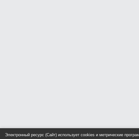
Электронный ресурс (Сайт) использует cookies и метрические прогр