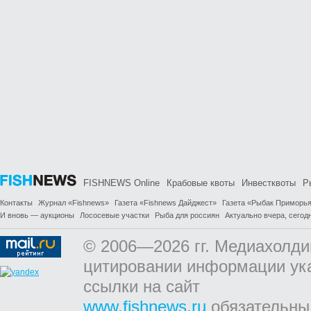
FISHNEWS Online
Крабовые квоты
Инвестквоты
Р
Контакты
Журнал «Fishnews»
Газета «Fishnews Дайджест»
Газета «Рыбак Приморь
И вновь — аукционы
Лососевые участки
Рыба для россиян
Актуально вчера, сегодн
© 2006—2026 гг. Медиахолди
цитировании информации ук
ссылки на сайт
www.fishnews.ru
обязательны