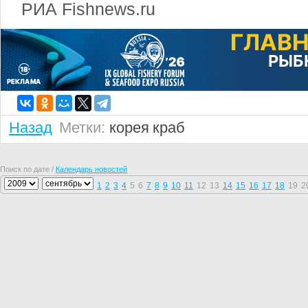
РИА Fishnews.ru
Назад
Метки:
корея
краб
Поиск по дате /
Календарь новостей
1
2
3
4
5
6
7
8
9
10
11
12
13
14
15
16
17
18
19
2