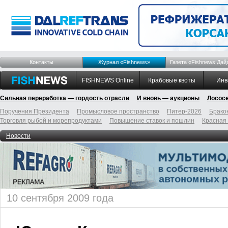
Контакты
Журнал «Fishnews»
Газета «Fishnews Дай
FISHNEWS Online
Крабовые квоты
Инв
Сильная переработка — гордость отрасли
И вновь — аукционы
Лосос
Поручения Президента
Промысловое пространство
Питер-2026
Брако
Торговля рыбой и морепродуктами
Повышение ставок и пошлин
Красная
Новости
10 сентября 2009 года