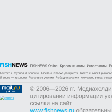
FISHNEWS Online
Крабовые квоты
Инвестквоты
Р
Контакты
Журнал «Fishnews»
Газета «Fishnews Дайджест»
Газета «Рыбак Приморь
И вновь — аукционы
Лососевые участки
Рыба для россиян
Актуально вчера, сегодн
© 2006—2026 гг. Медиахолди
цитировании информации ук
ссылки на сайт
www.fishnews.ru
обязательны