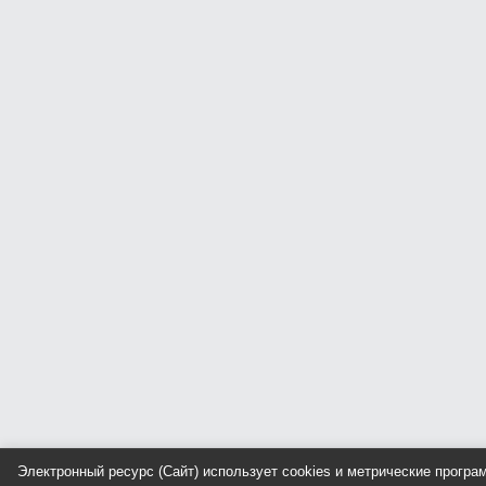
Электронный ресурс (Сайт) использует cookies и метрические прогр