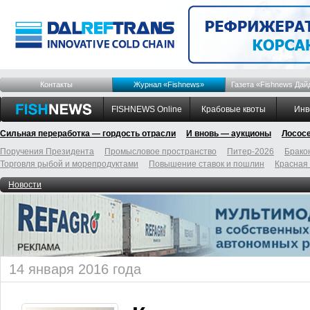
Контакты
Журнал «Fishnews»
Газета «Fishnews Дай
FISHNEWS Online
Крабовые квоты
Инв
Сильная переработка — гордость отрасли
И вновь — аукционы
Лосос
Поручения Президента
Промысловое пространство
Питер-2026
Брако
Торговля рыбой и морепродуктами
Повышение ставок и пошлин
Красная
Новости
14 января 2016 года