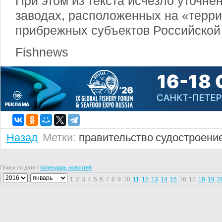
При этом из текста исчезло уточнен
заводах, расположенных на «терр
прибрежных субъектов Российской
Fishnews
Назад
Метки:
правительство
судостроени
Поиск по дате /
Календарь новостей
1
2
3
4
5
6
7
8
9
10
11
12
13
14
15
16
17
18
19
2