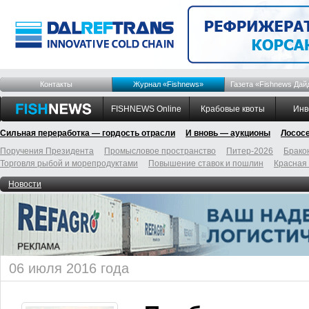
Контакты
Журнал «Fishnews»
Газета «Fishnews Дай
FISHNEWS Online
Крабовые квоты
Инв
Сильная переработка — гордость отрасли
И вновь — аукционы
Лосос
Поручения Президента
Промысловое пространство
Питер-2026
Брако
Торговля рыбой и морепродуктами
Повышение ставок и пошлин
Красная
Новости
06 июля 2016 года