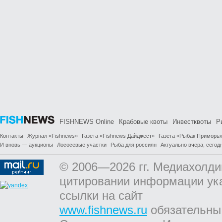
FISHNEWS Online
Крабовые квоты
Инвестквоты
Р
Контакты
Журнал «Fishnews»
Газета «Fishnews Дайджест»
Газета «Рыбак Приморь
И вновь — аукционы
Лососевые участки
Рыба для россиян
Актуально вчера, сегодн
© 2006—2026 гг. Медиахолди
цитировании информации ук
ссылки на сайт
www.fishnews.ru
обязательны