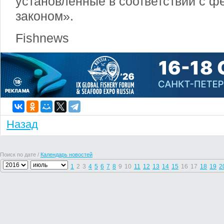
установленные в соответствии с 
законом».
Fishnews
Назад
Поиск по дате /
Календарь новостей
1
2
3
4
5
6
7
8
9
10
11
12
13
14
15
16
17
18
19
2