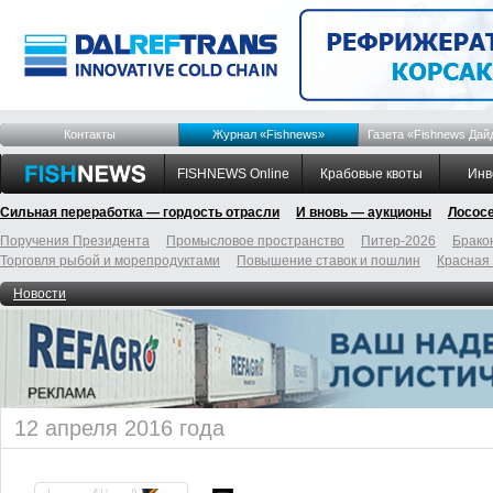
Контакты
Журнал «Fishnews»
Газета «Fishnews Дай
FISHNEWS Online
Крабовые квоты
Инв
Сильная переработка — гордость отрасли
И вновь — аукционы
Лосос
Поручения Президента
Промысловое пространство
Питер-2026
Брако
Торговля рыбой и морепродуктами
Повышение ставок и пошлин
Красная
Новости
12 апреля 2016 года