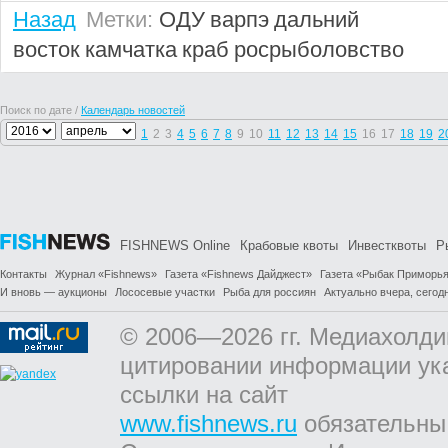
Назад
Метки:
ОДУ
варпэ
дальний
восток
камчатка
краб
росрыболовство
Поиск по дате /
Календарь новостей
1
2
3
4
5
6
7
8
9
10
11
12
13
14
15
16
17
18
19
2
FISHNEWS Online
Крабовые квоты
Инвестквоты
Р
Контакты
Журнал «Fishnews»
Газета «Fishnews Дайджест»
Газета «Рыбак Приморь
И вновь — аукционы
Лососевые участки
Рыба для россиян
Актуально вчера, сегодн
© 2006—2026 гг. Медиахолди
цитировании информации ук
ссылки на сайт
www.fishnews.ru
обязательны