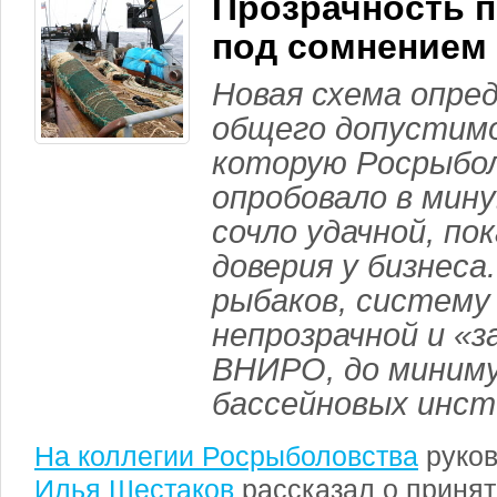
Прозрачность 
под сомнением
Новая схема опре
общего допустимо
которую Росрыбо
опробовало в мин
сочло удачной, по
доверия у бизнеса
рыбаков, систему
непрозрачной и «з
ВНИРО, до миниму
бассейновых инс
На коллегии Росрыболовства
руков
Илья Шестаков
рассказал о принят