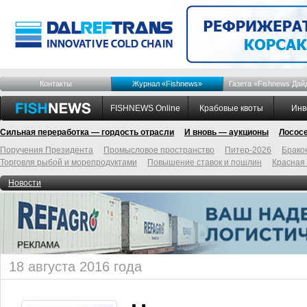
Контакты
Журнал «Fishnews»
Газета «Fishnews Дай
FISHNEWS Online
Крабовые квоты
Инв
Сильная переработка — гордость отрасли
И вновь — аукционы
Лосос
Поручения Президента
Промысловое пространство
Питер-2026
Брако
Торговля рыбой и морепродуктами
Повышение ставок и пошлин
Красная
Новости
18 августа 2016 года