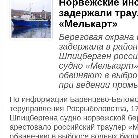
Норвежские ин
задержали трау
«Мелькарт»
Береговая охрана
задержала в район
Шпицберген росси
судно «Мелькарт»
обвиняют в выбро
при ведении пром
По информации Баренцево-Беломо
теруправления Росрыболовства, 17
Шпицбергена судно норвежской бе
арестовало российский траулер «М
обвинению в выбросе водных биоре