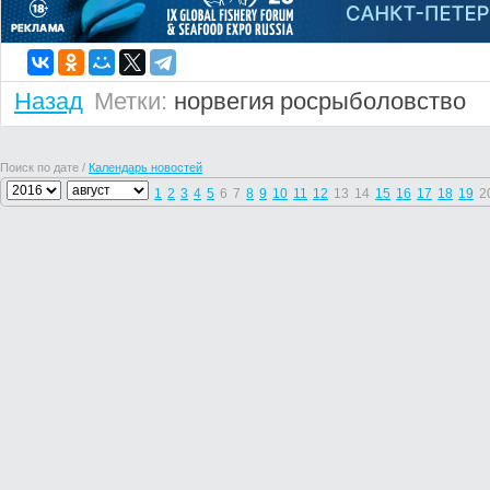
Назад
Метки:
норвегия
росрыболовство
Поиск по дате /
Календарь новостей
1
2
3
4
5
6
7
8
9
10
11
12
13
14
15
16
17
18
19
2