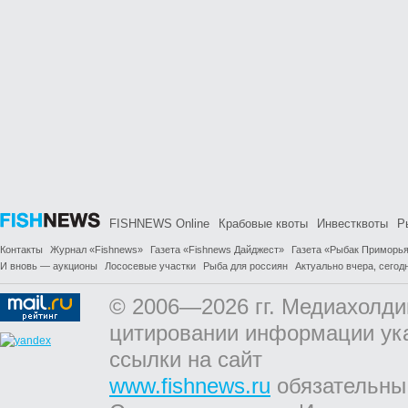
FISHNEWS Online
Крабовые квоты
Инвестквоты
Р
Контакты
Журнал «Fishnews»
Газета «Fishnews Дайджест»
Газета «Рыбак Приморь
И вновь — аукционы
Лососевые участки
Рыба для россиян
Актуально вчера, сегодн
© 2006—2026 гг. Медиахолди
цитировании информации ук
ссылки на сайт
www.fishnews.ru
обязательны