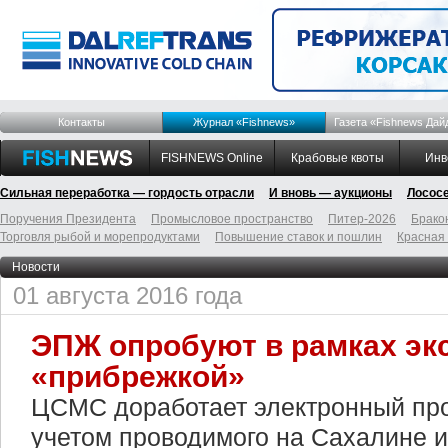
Контакты
Журнал «Fishnews»
Газета «Fishnews Дай
FISHNEWS Online
Крабовые квоты
Инв
Сильная переработка — гордость отрасли
И вновь — аукционы
Лосос
Поручения Президента
Промысловое пространство
Питер-2026
Брако
Торговля рыбой и морепродуктами
Повышение ставок и пошлин
Красная
Новости
01 августа 2016 года
ЭПЖ опробуют в рамках эк
«прибрежкой»
ЦСМС доработает электронный пр
учетом проводимого на Сахалине 