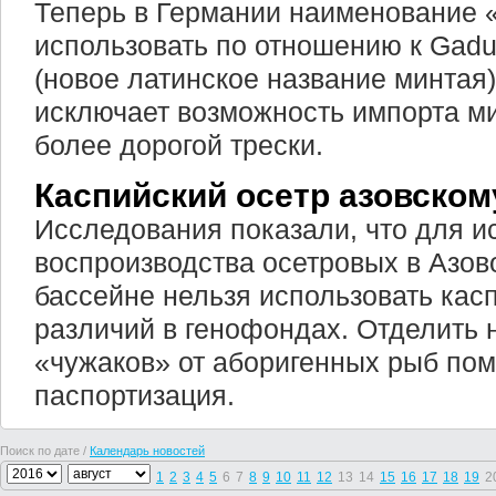
Теперь в Германии наименование 
использовать по отношению к Gad
(новое латинское название минтая
исключает возможность импорта м
более дорогой трески.
Каспийский осетр азовском
Исследования показали, что для и
воспроизводства осетровых в Азо
бассейне нельзя использовать касп
различий в генофондах. Отделить 
«чужаков» от аборигенных рыб пом
паспортизация.
Поиск по дате /
Календарь новостей
1
2
3
4
5
6
7
8
9
10
11
12
13
14
15
16
17
18
19
2