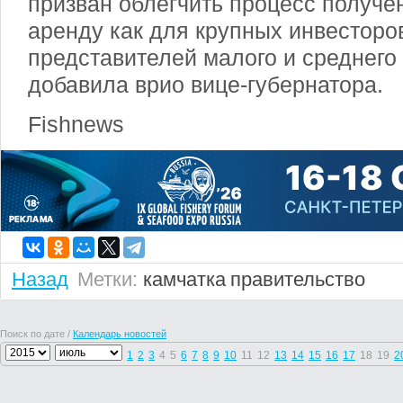
призван облегчить процесс получен
аренду как для крупных инвесторов
представителей малого и среднего 
добавила врио вице-губернатора.
Fishnews
Назад
Метки:
камчатка
правительство
Поиск по дате /
Календарь новостей
1
2
3
4
5
6
7
8
9
10
11
12
13
14
15
16
17
18
19
2