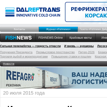
Контакты
Журнал «Fishnews»
Газета «Fishnews Дай
FISHNEWS Online
Крабовые квоты
Инв
Сильная переработка — гордость отрасли
И вновь — аукционы
Лосос
Поручения Президента
Промысловое пространство
Питер-2026
Брако
Торговля рыбой и морепродуктами
Повышение ставок и пошлин
Красная
Новости
20 июля 2015 года