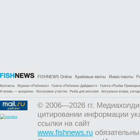
FISHNEWS Online
Крабовые квоты
Инвестквоты
Р
Контакты
Журнал «Fishnews»
Газета «Fishnews Дайджест»
Газета «Рыбак Приморь
И вновь — аукционы
Лососевые участки
Рыба для россиян
Актуально вчера, сегодн
© 2006—2026 гг. Медиахолди
цитировании информации ук
ссылки на сайт
www.fishnews.ru
обязательны