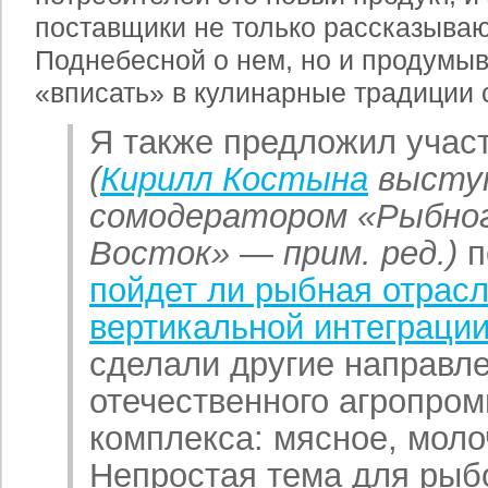
поставщики не только рассказыва
Поднебесной о нем, но и продумыва
«вписать» в кулинарные традиции 
Я также предложил учас
(
Кирилл Костына
высту
сомодератором «Рыбного
Восток» — прим. ред.)
п
пойдет ли рыбная отрасл
вертикальной интеграци
сделали другие направл
отечественного агропро
комплекса: мясное, моло
Непростая тема для ры