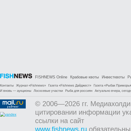
FISHNEWS Online
Крабовые квоты
Инвестквоты
Р
Контакты
Журнал «Fishnews»
Газета «Fishnews Дайджест»
Газета «Рыбак Приморь
И вновь — аукционы
Лососевые участки
Рыба для россиян
Актуально вчера, сегодн
© 2006—2026 гг. Медиахолди
цитировании информации ук
ссылки на сайт
www.fishnews.ru
обязательны