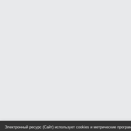
Электронный ресурс (Сайт) использует cookies и метрические прогр