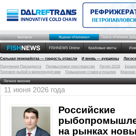
Контакты
Журнал «Fishnews»
Газета «Fishnews Дай
FISHNEWS Online
Крабовые квоты
Инв
Сильная переработка — гордость отрасли
И вновь — аукционы
Лосос
Поручения Президента
Промысловое пространство
Питер-2026
Брако
Торговля рыбой и морепродуктами
Повышение ставок и пошлин
Красная
Личное мнение
11 июня 2026 года
Российские
рыбопромышле
на рынках нов