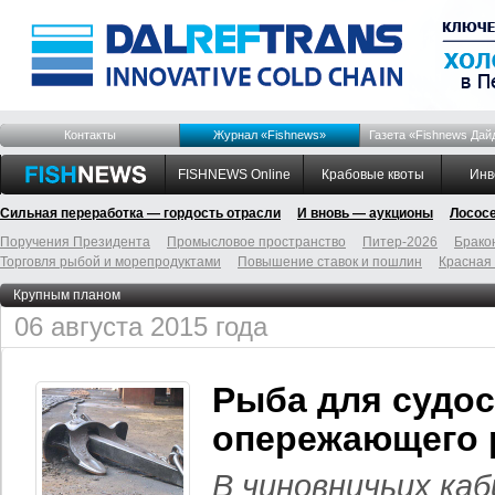
Контакты
Журнал «Fishnews»
Газета «Fishnews Дай
FISHNEWS Online
Крабовые квоты
Инв
Сильная переработка — гордость отрасли
И вновь — аукционы
Лосос
Поручения Президента
Промысловое пространство
Питер-2026
Брако
Торговля рыбой и морепродуктами
Повышение ставок и пошлин
Красная
Крупным планом
06 августа 2015 года
Рыба для судос
опережающего 
В чиновничьих ка