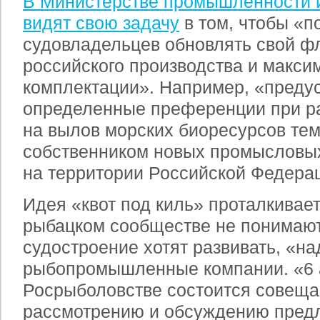
В Министерстве промышленности и
видят свою задачу
в том, чтобы «п
судовладельцев обновлять свой ф
российского производства и макси
комплектации». Например, «предус
определенные преференции при р
на вылов морских биоресурсов тем 
собственником новых промысловых
на территории Российской Федера
Идея «квот под киль» проталкиваетс
рыбацком сообществе не понимают
судостроение хотят развивать, «н
рыбопромышленные компании. «6 а
Росрыболовстве состоится совеща
рассмотрению и обсуждению пред