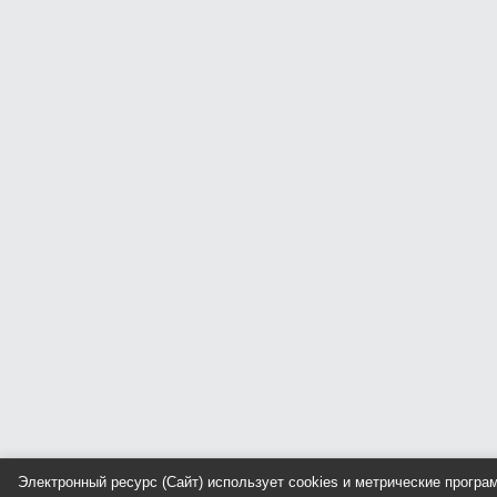
Электронный ресурс (Сайт) использует cookies и метрические прогр