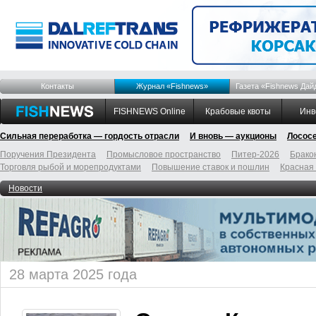
Контакты
Журнал «Fishnews»
Газета «Fishnews Дай
FISHNEWS Online
Крабовые квоты
Инв
Сильная переработка — гордость отрасли
И вновь — аукционы
Лосос
Поручения Президента
Промысловое пространство
Питер-2026
Брако
Торговля рыбой и морепродуктами
Повышение ставок и пошлин
Красная
Новости
28 марта 2025 года