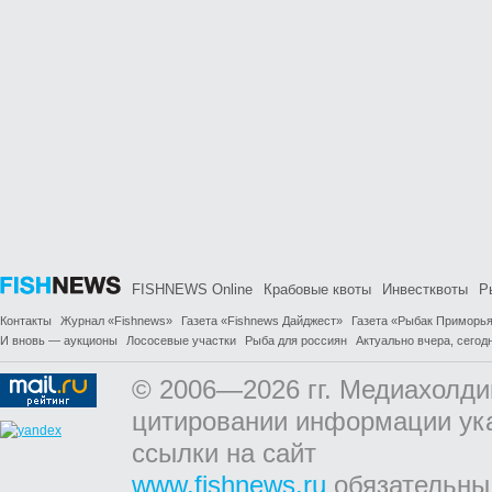
FISHNEWS Online
Крабовые квоты
Инвестквоты
Р
Контакты
Журнал «Fishnews»
Газета «Fishnews Дайджест»
Газета «Рыбак Приморь
И вновь — аукционы
Лососевые участки
Рыба для россиян
Актуально вчера, сегодн
© 2006—2026 гг. Медиахолди
цитировании информации ук
ссылки на сайт
www.fishnews.ru
обязательны