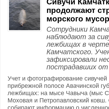
Сивучи Камчат
продолжают стр
морского мусор
Сотрудники Кам
наблюдают за сив
лежбищах в черте
Камчатского. Уче
зафиксировали нес
пострадавших от 
Учет и фотографирование сивучей 
прибрежной полосе Авачинской губ
лежбищах: на мысе Чавыча (мыс Се
Моховая и Петропавловский ковш.
собирают информацию о численно