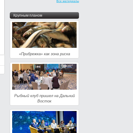
Все материалы
Крупным планом
«Прибрежка» как зона риска
Рыбный клуб пришел на Дальний
Восток