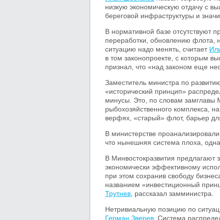
низкую экономическую отдачу с в
береговой инфраструктуры и знач
В нормативной базе отсутствуют п
переработки, обновлению флота, 
ситуацию надо менять, считает
Ил
в том законопроекте, с которым в
признал, что «над законом еще не
Заместитель министра по развитию
«исторический принцип» распредел
минусы. Это, по словам замглавы 
рыбохозяйственного комплекса, н
верфях, «старый» флот, барьер дл
В министерстве проанализировали
что нынешняя система плоха, одна
В Минвостокразвития предлагают з
экономически эффективному исполь
при этом сохранив свободу бизнес
названием «инвестиционный прин
Трутнев
, рассказал замминистра.
Нетривиальную позицию по ситуац
Герман Зверев
. Система распреде