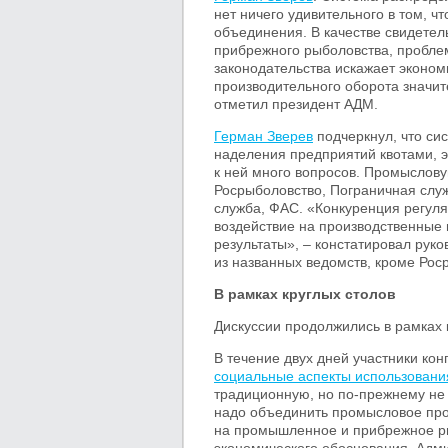
нет ничего удивительного в том, ч
объединения. В качестве свидетел
прибрежного рыболовства, пробле
законодательства искажает эконом
производительного оборота значит
отметил президент АДМ.
Герман Зверев
подчеркнул, что си
наделения предприятий квотами, э
к ней много вопросов. Промыслову
Росрыболовство, Пограничная слу
служба, ФАС. «Конкуренция регуля
воздействие на производственные 
результаты», – констатировал руко
из названных ведомств, кроме Роср
В рамках круглых столов
Дискуссии продолжились в рамках к
В течение двух дней участники кон
социальные аспекты использовани
традиционную, но по-прежнему не
надо объединить промысловое про
на промышленное и прибрежное ры