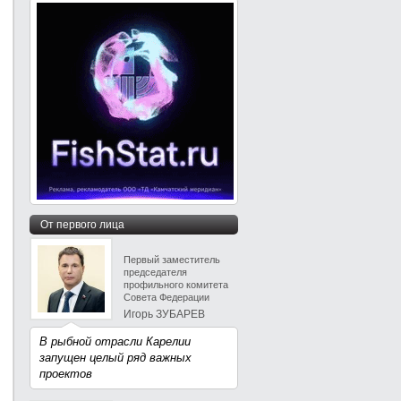
От первого лица
Первый заместитель
председателя
профильного комитета
Совета Федерации
Игорь ЗУБАРЕВ
В рыбной отрасли Карелии
запущен целый ряд важных
проектов