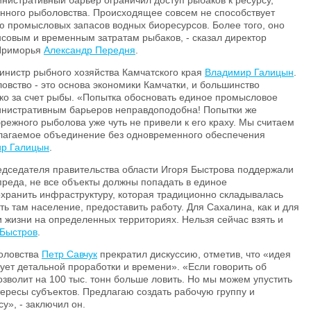
нистративный барьер ограничил доступ рыбаков к ресурсу,
нного рыболовства. Происходящее совсем не способствует
 промысловых запасов водных биоресурсов. Более того, оно
совым и временным затратам рыбаков, - сказал директор
 Приморья
Александр Передня
.
инистр рыбного хозяйства Камчатского края
Владимир Галицын
.
овство - это основа экономики Камчатки, и большинство
ко за счет рыбы. «Попытка обосновать единое промысловое
министративным барьеров неправдоподобна! Попытки же
ежного рыболова уже чуть не привели к его краху. Мы считаем
лагаемое объединение без одновременного обеспечения
р Галицын
.
едседателя правительства области Игоря Быстрова поддержали
преда, не все объекты должны попадать в единое
хранить инфраструктуру, которая традиционно складывалась
ть там население, предоставить работу. Для Сахалина, как и для
и жизни на определенных территориях. Нельзя сейчас взять и
 Быстров
.
оловства
Петр Савчук
прекратил дискуссию, отметив, что «идея
ует детальной проработки и времени». «Если говорить об
зволит на 100 тыс. тонн больше ловить. Но мы можем упустить
ересы субъектов. Предлагаю создать рабочую группу и
у», - заключил он.