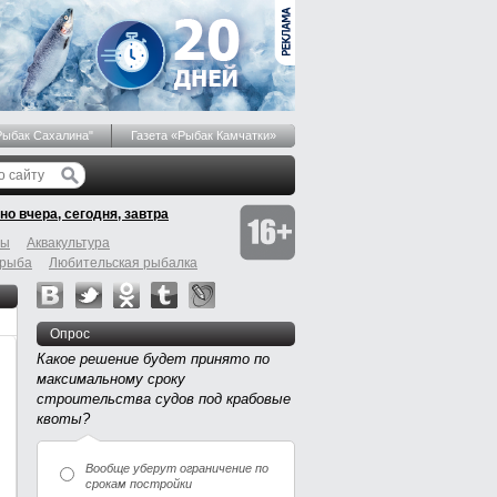
Рыбак Сахалина"
Газета «Рыбак Камчатки»
но вчера, сегодня, завтра
бы
Аквакультура
 рыба
Любительская рыбалка
Опрос
Какое решение будет принято по
максимальному сроку
строительства судов под крабовые
квоты?
Вообще уберут ограничение по
срокам постройки