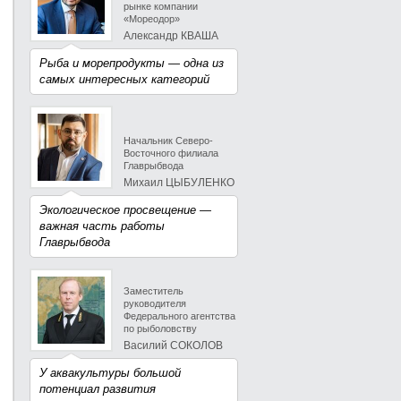
рынке компании
«Мореодор»
Александр КВАША
Рыба и морепродукты — одна из
самых интересных категорий
Начальник Северо-
Восточного филиала
Главрыбвода
Михаил ЦЫБУЛЕНКО
Экологическое просвещение —
важная часть работы
Главрыбвода
Заместитель
руководителя
Федерального агентства
по рыболовству
Василий СОКОЛОВ
У аквакультуры большой
потенциал развития