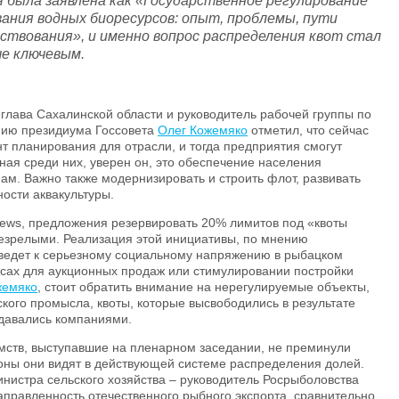
я была заявлена как «Государственное регулирование
вания водных биоресурсов: опыт, проблемы, пути
ствования», и именно вопрос распределения квот стал
че ключевым.
, глава Сахалинской области и руководитель рабочей группы по
нию президиума Госсовета
Олег Кожемяко
отметил, что сейчас
нт планирования для отрасли, и тогда предприятия смогут
ная среди них, уверен он, это обеспечение населения
м. Важно также модернизировать и строить флот, развивать
ности аквакультуры.
news, предложения резервировать 20% лимитов под «квоты
незрелыми. Реализация этой инициативы, по мнению
иведет к серьезному социальному напряжению в рыбацком
рсах для аукционных продаж или стимулировании постройки
жемяко
, стоит обратить внимание на нерегулируемые объекты,
ого промысла, квоты, которые высвободились в результате
давались компаниями.
ств, выступавшие на пленарном заседании, не преминули
роны они видят в действующей системе распределения долей.
инистра сельского хозяйства – руководитель Росрыболовства
правленность отечественного рыбного экспорта, сравнительно