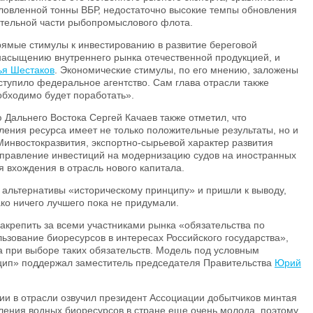
ыловленной тонны ВБР, недостаточно высокие темпы обновления
ительной части рыбопромыслового флота.
рямые стимулы к инвестированию в развитие береговой
насыщению внутреннего рынка отечественной продукцией, и
ья Шестаков
. Экономические стимулы, по его мнению, заложены
ыступило федеральное агентство. Сам глава отрасли также
обходимо будет поработать».
 Дальнего Востока Сергей Качаев также отметил, что
ения ресурса имеет не только положительные результаты, но и
Минвостокразвития, экспортно-сырьевой характер развития
аправление инвестиций на модернизацию судов на иностранных
я вхождения в отрасль нового капитала.
 альтернативы «историческому принципу» и пришли к выводу,
ко ничего лучшего пока не придумали.
акрепить за всеми участниками рынка «обязательства по
зование биоресурсов в интересах Российского государства»,
а при выборе таких обязательств. Модель под условным
цип» поддержал заместитель председателя Правительства
Юрий
ии в отрасли озвучил президент Ассоциации добытчиков минтая
ления водных биоресурсов в стране еще очень молода, поэтому