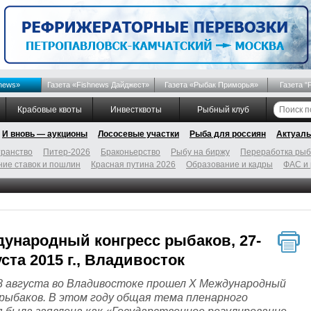
news»
Газета «Fishnews Дайджест»
Газета «Рыбак Приморья»
Газета "
Крабовые квоты
Инвестквоты
Рыбный клуб
И вновь — аукционы
Лососевые участки
Рыба для россиян
Актуаль
ранство
Питер-2026
Браконьерство
Рыбу на биржу
Переработка ры
ие ставок и пошлин
Красная путина 2026
Образование и кадры
ФАС и
ународный конгресс рыбаков, 27-
уста 2015 г., Владивосток
28 августа во Владивостоке прошел X Международный
 рыбаков. В этом году общая тема пленарного