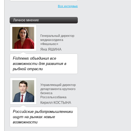
Все интервью
Личное мнение
Генеральный директор
медиахолдинга
«Фишньюс»
Яна ЯШИНА
Fishnews объединил все
возможности для развития в
рыбной отрасли
Управляющий директор
департамента крупного
бизнеса
Россельхозбанка
Кирилл КОСТЫНА
Российские рыбопромышленники
ищут на рынках новые
возможности