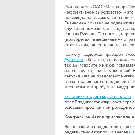
Руководитель ОАО «Магаданрыба
«эффективное рыболовство» - это
производство высококачественного 
Бизнесмен призвал не поддержива
случае экономическая выгода заво
словам Руслана Теленкова, перер
(приобретая «взвешенный» - оправ
строить там, где есть идеальное с
Коллегу поддержал президент Асс
Дупляков
. «Кажется, что сложилос
так. Вы говорите о низких показат
анализируете, слишком короткий. 
сегодня нам не предлагают никаког
глава отраслевого объединения. 
механизмом и требует не модерниз
Участники второго круглого стола
н
порт Владивосток открывает пере
рыбацких предприятий-резидентов 
Конгресс рыбаков пригласили н
Все позиции и предложения, проз
редакционной группой и внесены
в