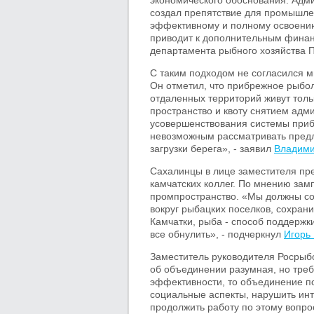
экономического обоснования. Адми
создал препятствие для промышле
эффективному и полному освоению
приводит к дополнительным финан
департамента рыбного хозяйства
С таким подходом не согласился м
Он отметил, что прибрежное рыбол
отдаленных территорий живут толь
пространство и квоту снятием ад
усовершенствования системы прибр
невозможным рассматривать пред
загрузки берега», - заявил
Владими
Сахалинцы в лице заместителя пр
камчатских коллег. По мнению зам
промпространство. «Мы должны со
вокруг рыбацких поселков, сохрани
Камчатки, рыба - способ поддержк
все обнулить», - подчеркнул
Игорь
Заместитель руководителя Росрыб
об объединении разумная, но треб
эффективности, то объединение по
социальные аспекты, нарушить инт
продолжить работу по этому вопрос