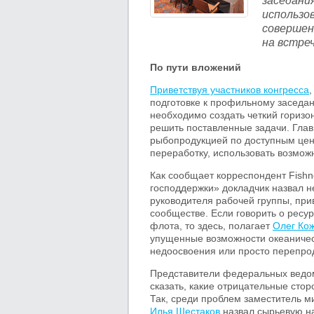
заседани
использо
совершен
на встре
По пути вложений
Приветствуя участников конгресса
подготовке к профильному заседа
необходимо создать четкий горизо
решить поставленные задачи. Глав
рыбопродукцией по доступным цена
переработку, использовать возмож
Как сообщает корреспондент Fish
господдержки» докладчик назвал 
руководителя рабочей группы, пр
сообществе. Если говорить о ресу
флота, то здесь, полагает
Олег Ко
упущенные возможности океаническ
недоосвоения или просто перепро
Представители федеральных ведом
сказать, какие отрицательные сто
Так, среди проблем заместитель м
Илья Шестаков
назвал сырьевую на