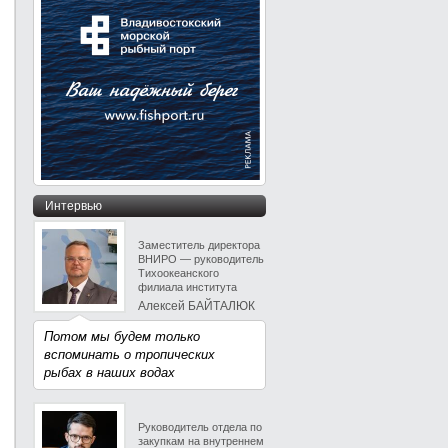
Интервью
Заместитель директора
ВНИРО — руководитель
Тихоокеанского
филиала института
Алексей БАЙТАЛЮК
Потом мы будем только
вспоминать о тропических
рыбах в наших водах
Руководитель отдела по
закупкам на внутреннем