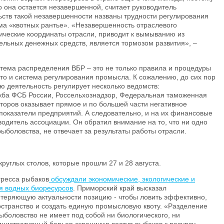
то она остается незавершенной, считает руководитель
ьств такой незавершенности названы трудности регулирования
ма «квотных рантье». «Незавершенность отраслевого
ические координаты отрасли, приводит к вымыванию из
ельных денежных средств, является тормозом развития», –
стема распределения ВБР – это не только правила и процедуры
то и система регулирования промысла. К сожалению, до сих пор
ю деятельность регулирует несколько ведомств:
жба ФСБ России, Россельхознадзор, Федеральная таможенная
торов оказывает прямое и по большей части негативное
показатели предприятий. А следовательно, и на их финансовые
водитель ассоциации. Он обратил внимание на то, что ни одно
ыболовства, не отвечает за результаты работы отрасли.
руглых столов, которые прошли 27 и 28 августа.
гресса рыбаков
обсуждали экономические, экологические и
я водных биоресурсов
. Приморский край высказал
 теряющую актуальности позицию - чтобы ловить эффективно,
странство и создать единую промысловую квоту. «Разделение
боловство не имеет под собой ни биологического, ни