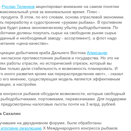
»
Руслан Теленков
акцентировал внимание на самом понятии
 максимальный улов за минимальное время. Плюс -
продукта. В этом, по его словам, основа отраслевой экономики.
ть переработку и судостроение «руками рыбака». В противном
дов будет равна экономическому убытку рыбодобытчиков. По
аботчики должны покупать сырье на свободном рынке сырье
данный и необходимый заводу - ассортимент), а флот надо
очетание «цена-качество».
оциации добытчиков краба Дальнего Востока
Александр
ь негласное противостояние рыбаков и государства. Но это не
елях работы отрасли, но исторический отрезок, который вы
Нам только дали стабильность и возможность планировать. И
о иного развития кроме как перераспределение квот», - сказал
По его мнению, существующая модель является эффективным
ации, а настройки.
а конгрессе рыбаков обсудили возможности, которые свободный
д рыбодобытчиками, портовиками, перевозчиками. Для поддержки
предусмотрены налоговые льготы почти на 3 млрд. рублей.
а Сахалин
вучавшие на двухдневном форуме, были обработаны
 итоговую резолюцию
X Международного конгресса рыбаков.