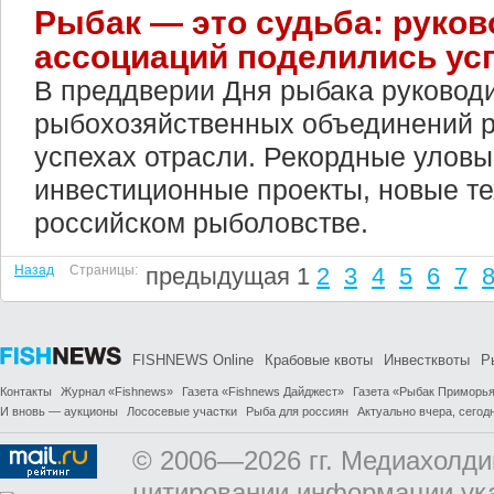
Рыбак — это судьба: руко
ассоциаций поделились ус
В преддверии Дня рыбака руковод
рыбохозяйственных объединений р
успехах отрасли. Рекордные улов
инвестиционные проекты, новые те
российском рыболовстве.
Назад
Страницы:
предыдущая
1
2
3
4
5
6
7
FISHNEWS Online
Крабовые квоты
Инвестквоты
Р
Контакты
Журнал «Fishnews»
Газета «Fishnews Дайджест»
Газета «Рыбак Приморь
И вновь — аукционы
Лососевые участки
Рыба для россиян
Актуально вчера, сегодн
© 2006—2026 гг. Медиахолди
цитировании информации ук