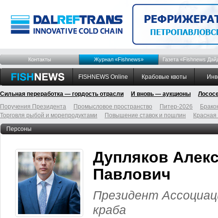
Контакты
Журнал «Fishnews»
Газета «Fishnews Дай
FISHNEWS Online
Крабовые квоты
Инв
Сильная переработка — гордость отрасли
И вновь — аукционы
Лосос
Поручения Президента
Промысловое пространство
Питер-2026
Брако
Торговля рыбой и морепродуктами
Повышение ставок и пошлин
Красная
Персоны
Дупляков Алек
Павлович
Президент Ассоциац
краба