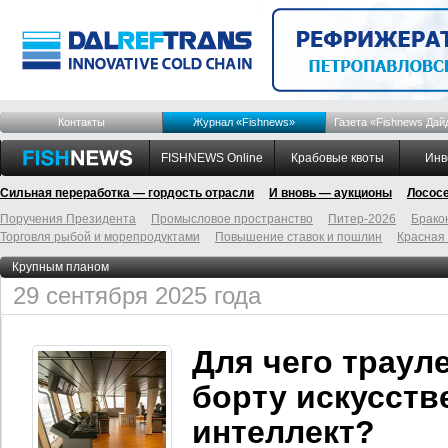
Контакты
Журнал «Fishnews»
Газета «Fishnews Дай
FISHNEWS Online
Крабовые квоты
Инв
Сильная переработка — гордость отрасли
И вновь — аукционы
Лосос
Поручения Президента
Промысловое пространство
Питер-2026
Брако
Торговля рыбой и морепродуктами
Повышение ставок и пошлин
Красная
Крупным планом
29 сентября 2025 года
Для чего траул
борту искусст
интеллект?