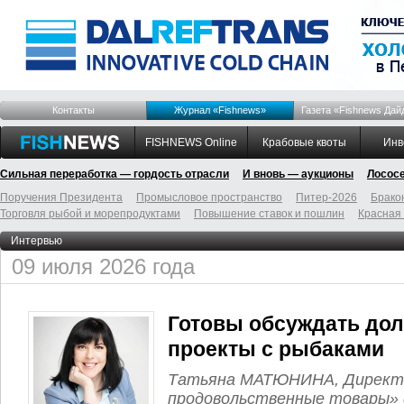
Контакты
Журнал «Fishnews»
Газета «Fishnews Дай
FISHNEWS Online
Крабовые квоты
Инв
Сильная переработка — гордость отрасли
И вновь — аукционы
Лосос
Поручения Президента
Промысловое пространство
Питер-2026
Брако
Торговля рыбой и морепродуктами
Повышение ставок и пошлин
Красная
Интервью
09 июля 2026 года
Готовы обсуждать до
проекты с рыбаками
Татьяна МАТЮНИНА, Директо
продовольственные товары»