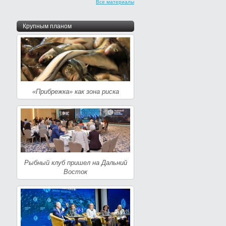
Все материалы
Крупным планом
«Прибрежка» как зона риска
Рыбный клуб пришел на Дальний
Восток