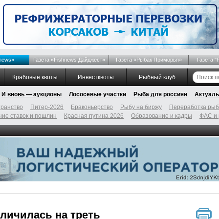
news»
Газета «Fishnews Дайджест»
Газета «Рыбак Приморья»
Газета "
Крабовые квоты
Инвестквоты
Рыбный клуб
И вновь — аукционы
Лососевые участки
Рыба для россиян
Актуаль
ранство
Питер-2026
Браконьерство
Рыбу на биржу
Переработка ры
ие ставок и пошлин
Красная путина 2026
Образование и кадры
ФАС и
личилась на треть