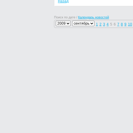
Назад
Поиск по дате /
Календарь новостей
1
2
3
4
5
6
7
8
9
10