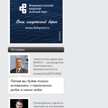
Интервью
Заместитель директора
ВНИРО — руководитель
Тихоокеанского
филиала института
Алексей БАЙТАЛЮК
Потом мы будем только
вспоминать о тропических
рыбах в наших водах
Руководитель отдела по
закупкам на внутреннем