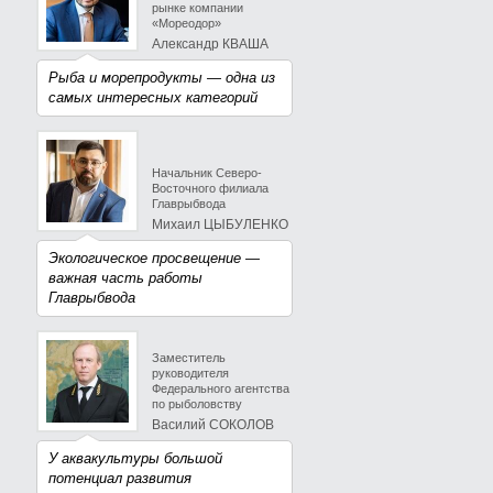
рынке компании
«Мореодор»
Александр КВАША
Рыба и морепродукты — одна из
самых интересных категорий
Начальник Северо-
Восточного филиала
Главрыбвода
Михаил ЦЫБУЛЕНКО
Экологическое просвещение —
важная часть работы
Главрыбвода
Заместитель
руководителя
Федерального агентства
по рыболовству
Василий СОКОЛОВ
У аквакультуры большой
потенциал развития