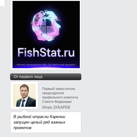
От первого лица
Первый заместитель
председателя
профильного комитета
Совета Федерации
Игорь ЗУБАРЕВ
В рыбной отрасли Карелии
запущен целый ряд важных
проектов