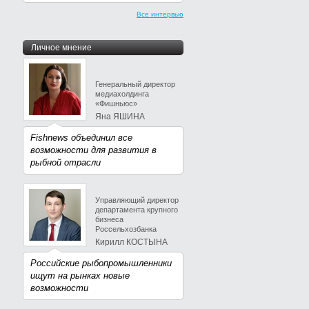
Все интервью
Личное мнение
Генеральный директор
медиахолдинга
«Фишньюс»
Яна ЯШИНА
Fishnews объединил все
возможности для развития в
рыбной отрасли
Управляющий директор
департамента крупного
бизнеса
Россельхозбанка
Кирилл КОСТЫНА
Российские рыбопромышленники
ищут на рынках новые
возможности