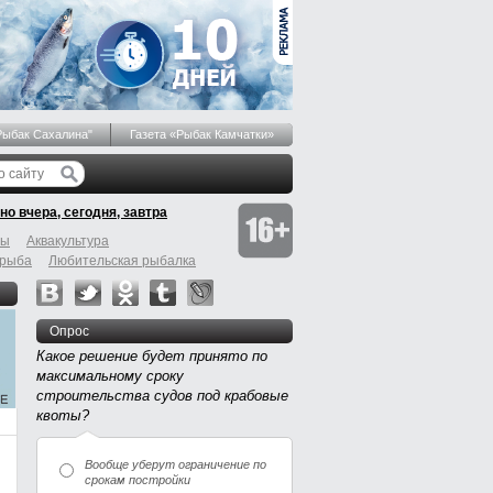
Рыбак Сахалина"
Газета «Рыбак Камчатки»
но вчера, сегодня, завтра
бы
Аквакультура
 рыба
Любительская рыбалка
Опрос
Какое решение будет принято по
максимальному сроку
строительства судов под крабовые
квоты?
Вообще уберут ограничение по
срокам постройки