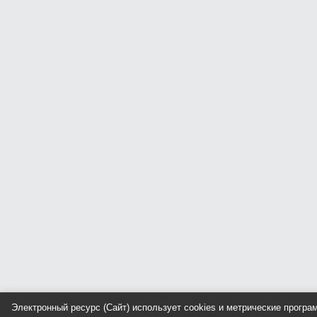
Электронный ресурс (Сайт) использует cookies и метрические прогр