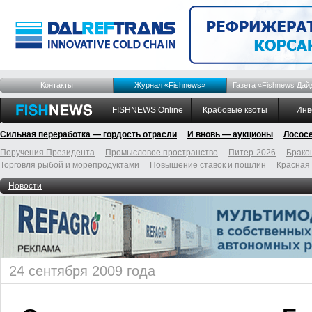
Контакты
Журнал «Fishnews»
Газета «Fishnews Дай
FISHNEWS Online
Крабовые квоты
Инв
Сильная переработка — гордость отрасли
И вновь — аукционы
Лосос
Поручения Президента
Промысловое пространство
Питер-2026
Брако
Торговля рыбой и морепродуктами
Повышение ставок и пошлин
Красная
Новости
24 сентября 2009 года