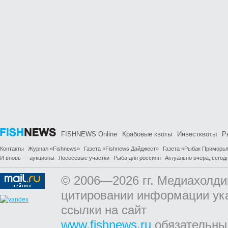
FISHNEWS Online
Крабовые квоты
Инвестквоты
Р
Контакты
Журнал «Fishnews»
Газета «Fishnews Дайджест»
Газета «Рыбак Приморь
И вновь — аукционы
Лососевые участки
Рыба для россиян
Актуально вчера, сегодн
© 2006—2026 гг. Медиахолди
цитировании информации ук
ссылки на сайт
www.fishnews.ru
обязательны