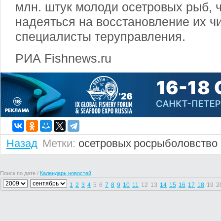
млн. штук молоди осетровых рыб, 
надеяться на восстановление их ч
специалисты теруправления.
РИА Fishnews.ru
Назад
Метки:
осетровых
росрыболовство
Поиск по дате /
Календарь новостей
1
2
3
4
5
6
7
8
9
10
11
12
13
14
15
16
17
18
19
2