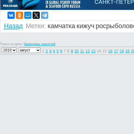
Назад
Метки:
камчатка
кижуч
росрыболов
Поиск по дате /
Календарь новостей
1
2
3
4
5
6
7
8
9
10
11
12
13
14
15
16
17
18
19
2