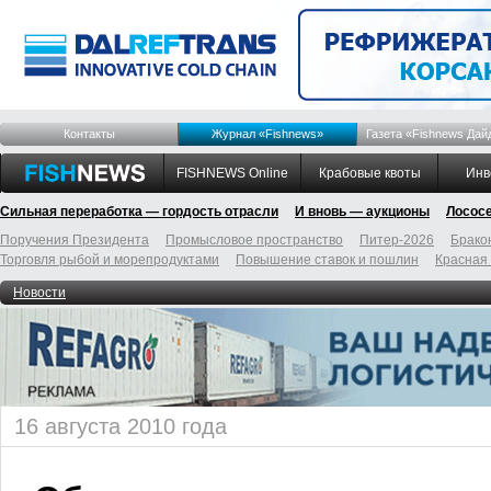
Контакты
Журнал «Fishnews»
Газета «Fishnews Дай
FISHNEWS Online
Крабовые квоты
Инв
Сильная переработка — гордость отрасли
И вновь — аукционы
Лосос
Поручения Президента
Промысловое пространство
Питер-2026
Брако
Торговля рыбой и морепродуктами
Повышение ставок и пошлин
Красная
Новости
16 августа 2010 года