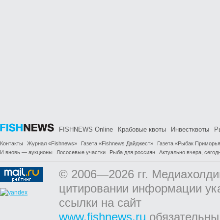
FISHNEWS Online
Крабовые квоты
Инвестквоты
Р
Контакты
Журнал «Fishnews»
Газета «Fishnews Дайджест»
Газета «Рыбак Приморь
И вновь — аукционы
Лососевые участки
Рыба для россиян
Актуально вчера, сегодн
© 2006—2026 гг. Медиахолди
цитировании информации ук
ссылки на сайт
www.fishnews.ru
обязательны