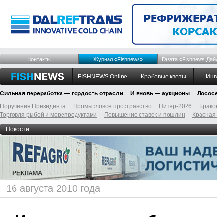
Контакты
Журнал «Fishnews»
Газета «Fishnews Дай
FISHNEWS Online
Крабовые квоты
Инв
Сильная переработка — гордость отрасли
И вновь — аукционы
Лосос
Поручения Президента
Промысловое пространство
Питер-2026
Брако
Торговля рыбой и морепродуктами
Повышение ставок и пошлин
Красная
Новости
16 августа 2010 года