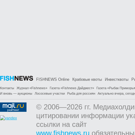
FISHNEWS Online
Крабовые квоты
Инвестквоты
Р
Контакты
Журнал «Fishnews»
Газета «Fishnews Дайджест»
Газета «Рыбак Приморь
И вновь — аукционы
Лососевые участки
Рыба для россиян
Актуально вчера, сегодн
© 2006—2026 гг. Медиахолди
цитировании информации ук
ссылки на сайт
www.fishnews.ru
обязательны