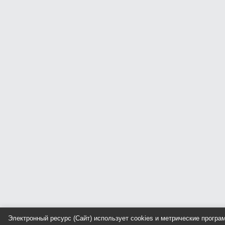
Электронный ресурс (Сайт) использует cookies и метрические прогр