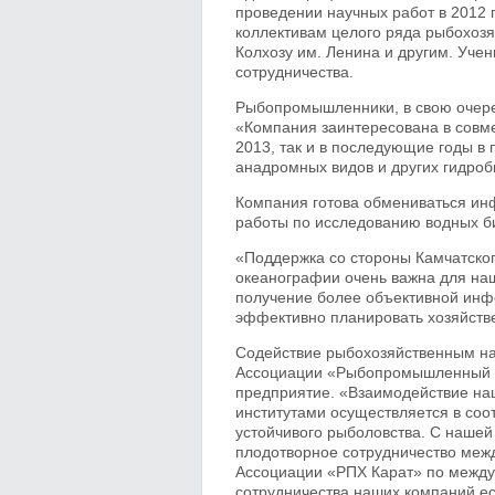
проведении научных работ в 2012 
коллективам целого ряда рыбохоз
Колхозу им. Ленина и другим. Уче
сотрудничества.
Рыбопромышленники, в свою очере
«Компания заинтересована в совме
2013, так и в последующие годы в
анадромных видов и других гидроб
Компания готова обмениваться инф
работы по исследованию водных б
«Поддержка со стороны Камчатског
океанографии очень важна для на
получение более объективной инф
эффективно планировать хозяйстве
Содействие рыбохозяйственным на
Ассоциации «Рыбопромышленный хо
предприятие. «Взаимодействие н
институтами осуществляется в соо
устойчивого рыболовства. С нашей
плодотворное сотрудничество меж
Ассоциации «РПХ Карат» по между
сотрудничества наших компаний ес