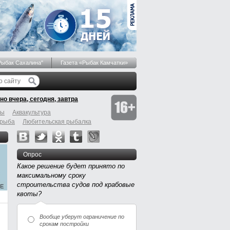
Рыбак Сахалина"
Газета «Рыбак Камчатки»
но вчера, сегодня, завтра
бы
Аквакультура
 рыба
Любительская рыбалка
Опрос
Какое решение будет принято по
максимальному сроку
строительства судов под крабовые
квоты?
Вообще уберут ограничение по
срокам постройки