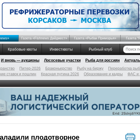
news»
Газета «Fishnews Дайджест»
Газета «Рыбак Приморья»
Газета "
Крабовые квоты
Инвестквоты
Рыбный клуб
И вновь — аукционы
Лососевые участки
Рыба для россиян
Актуаль
ранство
Питер-2026
Браконьерство
Рыбу на биржу
Переработка ры
ие ставок и пошлин
Красная путина 2026
Образование и кадры
ФАС и
наладили плодотворное