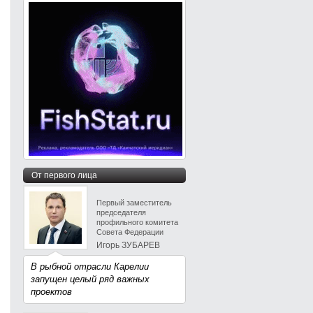
От первого лица
Первый заместитель
председателя
профильного комитета
Совета Федерации
Игорь ЗУБАРЕВ
В рыбной отрасли Карелии
запущен целый ряд важных
проектов