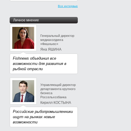
Все интервью
Личное мнение
Генеральный директор
медиахолдинга
«Фишньюс»
Яна ЯШИНА
Fishnews объединил все
возможности для развития в
рыбной отрасли
Управляющий директор
департамента крупного
бизнеса
Россельхозбанка
Кирилл КОСТЫНА
Российские рыбопромышленники
ищут на рынках новые
возможности