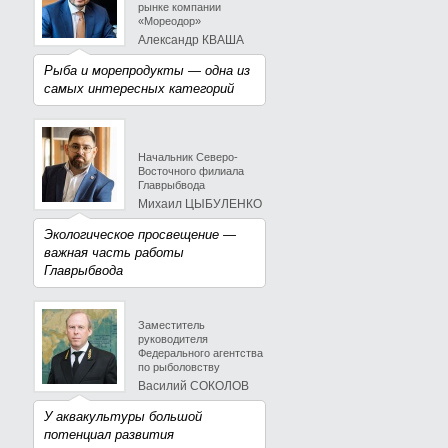
рынке компании
«Мореодор»
Александр КВАША
Рыба и морепродукты — одна из
самых интересных категорий
Начальник Северо-
Восточного филиала
Главрыбвода
Михаил ЦЫБУЛЕНКО
Экологическое просвещение —
важная часть работы
Главрыбвода
Заместитель
руководителя
Федерального агентства
по рыболовству
Василий СОКОЛОВ
У аквакультуры большой
потенциал развития