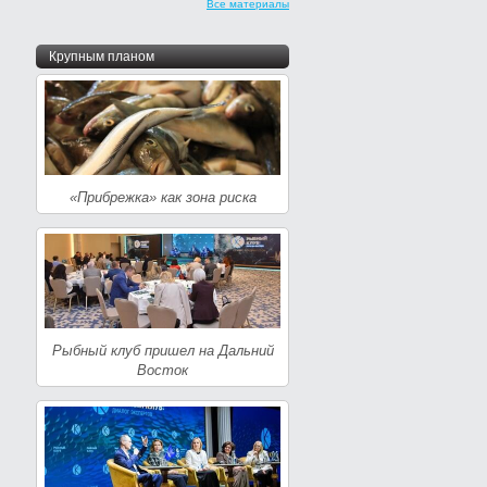
Все материалы
Крупным планом
«Прибрежка» как зона риска
Рыбный клуб пришел на Дальний
Восток