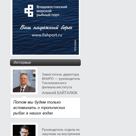
Интервью
Заместитель директора
ВНИРО — руководитель
Тихоокеанского
филиала института
Алексей БАЙТАЛЮК
Потом мы будем только
вспоминать о тропических
рыбах в наших водах
Руководитель отдела по
закупкам на внутреннем