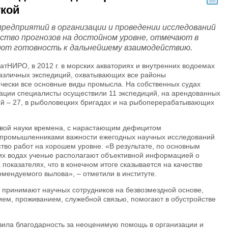
укой
едприятий в организации и проведении исследований
ство прогнозов на достойном уровне, отмечают в
т готовность к дальнейшему взаимодействию.
атНИРО, в 2012 г. в морских акваториях и внутренних водоемах
различных экспедиций, охватывающих все районы
тически все основные виды промысла. На собственных судах
ации специалисты осуществили 11 экспедиций, на арендованных
ций – 27, в рыболовецких бригадах и на рыбоперерабатывающих
евой науки времена, с нарастающим дефицитом
промышленниками важности ежегодных научных исследований
ство работ на хорошем уровне. «В результате, по основным
их водах ученые располагают объективной информацией о
 показателях, что в конечном итоге сказывается на качестве
омендуемого вылова», – отметили в институте.
ринимают научных сотрудников на безвозмездной основе,
ем, проживанием, служебной связью, помогают в обустройстве
ла благодарность за неоценимую помощь в организации и