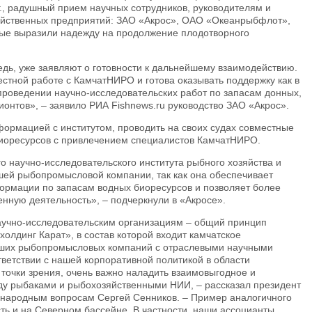
г., радушный прием научных сотрудников, руководителям и
яйственных предприятий: ЗАО «Акрос», ОАО «Океанрыбфлот»,
ные выразили надежду на продолжение плодотворного
дь, уже заявляют о готовности к дальнейшему взаимодействию.
стной работе с КамчатНИРО и готова оказывать поддержку как в
 проведении научно-исследовательских работ по запасам донных,
ионтов», – заявило РИА Fishnews.ru руководство ЗАО «Акрос».
ормацией с институтом, проводить на своих судах совместные
иоресурсов с привлечением специалистов КамчатНИРО.
о научно-исследовательского института рыбного хозяйства и
шей рыбопромысловой компании, так как она обеспечивает
ормации по запасам водных биоресурсов и позволяет более
нную деятельность», – подчеркнули в «Акросе».
учно-исследовательским организациям – общий принцип
лдинг Карат», в состав которой входит камчатское
аших рыбопромысловых компаний с отраслевыми научными
тветствии с нашей корпоративной политикой в области
 точки зрения, очень важно наладить взаимовыгодное и
ду рыбаками и рыбохозяйственными НИИ, – рассказал президент
народным вопросам Сергей Сенников. – Пример аналогичного
ть и на Северном бассейне. В частности, наши ассоцианты