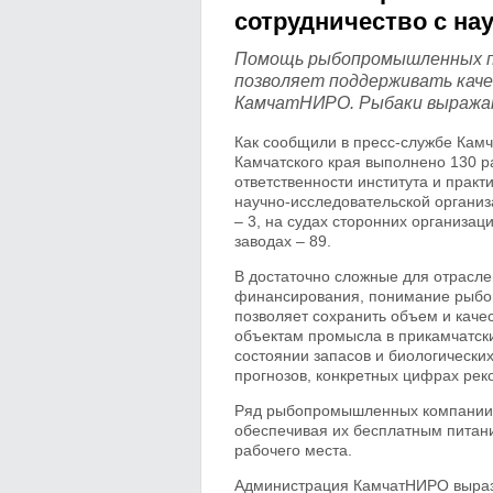
сотрудничество с на
Помощь рыбопромышленных пр
позволяет поддерживать каче
КамчатНИРО. Рыбаки выражаю
Как сообщили в пресс-службе Камч
Камчатского края выполнено 130 
ответственности института и прак
научно-исследовательской организ
– 3, на судах сторонних организа
заводах – 89.
В достаточно сложные для отрасл
финансирования, понимание рыбо
позволяет сохранить объем и каче
объектам промысла в прикамчатск
состоянии запасов и биологических
прогнозов, конкретных цифрах рек
Ряд рыбопромышленных компании п
обеспечивая их бесплатным питани
рабочего места.
Администрация КамчатНИРО вырази