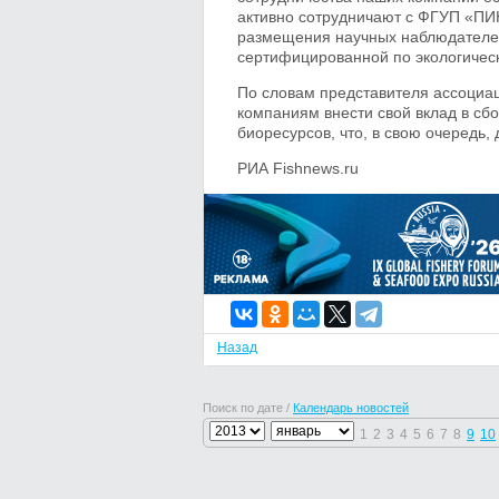
активно сотрудничают с ФГУП «ПИ
размещения научных наблюдателей
сертифицированной по экологичес
По словам представителя ассоциа
компаниям внести свой вклад в сб
биоресурсов, что, в свою очередь,
РИА Fishnews.ru
Назад
Поиск по дате /
Календарь новостей
1
2
3
4
5
6
7
8
9
10