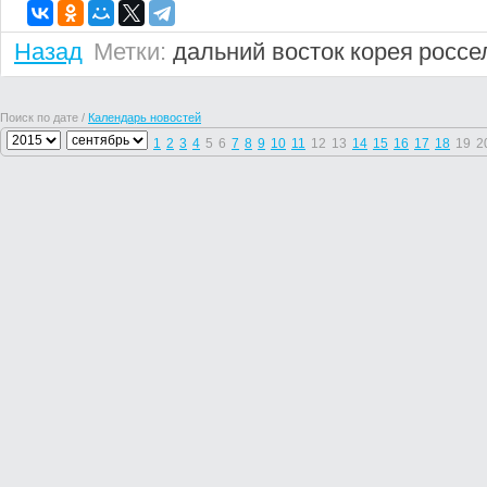
Назад
Метки:
дальний восток
корея
россе
Поиск по дате /
Календарь новостей
1
2
3
4
5
6
7
8
9
10
11
12
13
14
15
16
17
18
19
2