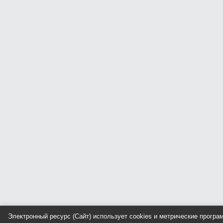
Электронный ресурс (Сайт) использует cookies и метрические прогр