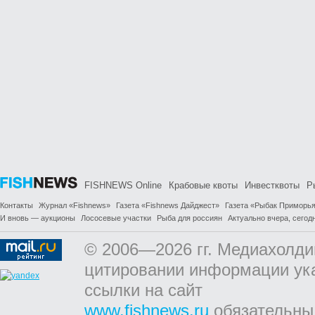
FISHNEWS Online
Крабовые квоты
Инвестквоты
Р
Контакты
Журнал «Fishnews»
Газета «Fishnews Дайджест»
Газета «Рыбак Приморь
И вновь — аукционы
Лососевые участки
Рыба для россиян
Актуально вчера, сегодн
© 2006—2026 гг. Медиахолди
цитировании информации ук
ссылки на сайт
www.fishnews.ru
обязательны