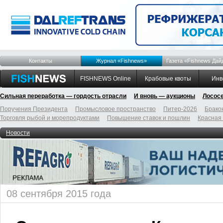
Контакты
Журнал «Fishnews»
Газета «Fishnews Дай
FISHNEWS Online
Крабовые квоты
Инв
Сильная переработка — гордость отрасли
И вновь — аукционы
Лосос
Поручения Президента
Промысловое пространство
Питер-2026
Брако
Торговля рыбой и морепродуктами
Повышение ставок и пошлин
Красная
Новости
08 сентября 2015 года