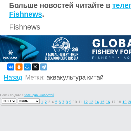
Больше новостей читайте в
теле
Fishnews
.
Fishnews
Назад
Метки:
аквакультура
китай
Поиск по дате /
Календарь новостей
1
2
3
4
5
6
7
8
9
10
11
12
13
14
15
16
17
18
19
2