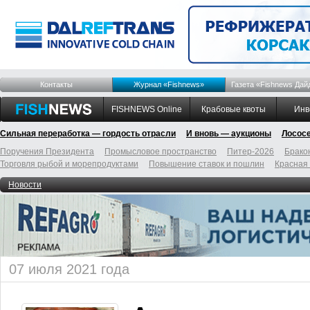
Контакты
Журнал «Fishnews»
Газета «Fishnews Дай
FISHNEWS Online
Крабовые квоты
Инв
Сильная переработка — гордость отрасли
И вновь — аукционы
Лосос
Поручения Президента
Промысловое пространство
Питер-2026
Брако
Торговля рыбой и морепродуктами
Повышение ставок и пошлин
Красная
Новости
07 июля 2021 года