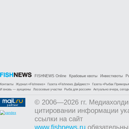
FISHNEWS Online
Крабовые квоты
Инвестквоты
Р
Контакты
Журнал «Fishnews»
Газета «Fishnews Дайджест»
Газета «Рыбак Приморь
И вновь — аукционы
Лососевые участки
Рыба для россиян
Актуально вчера, сегодн
© 2006—2026 гг. Медиахолди
цитировании информации ук
ссылки на сайт
www.fishnews.ru
обязательны