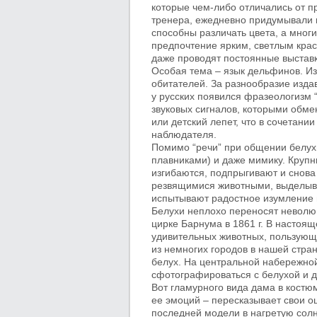
которые чем-либо отличались от 
тренера, ежедневно придумывали 
способны различать цвета, а многи
предпочтение ярким, светлым кра
даже проводят постоянные выставк
Особая тема – язык дельфинов. Изв
обитателей. За разнообразие изда
у русских появился фразеологизм 
звуковых сигналов, которыми обме
или детский лепет, что в сочетан
наблюдателя.
Помимо “речи” при общении белухи
плавниками) и даже мимику. Крупн
изгибаются, подпрыгивают и снова
резвящимися животными, выделыва
испытывают радостное изумление
Белухи неплохо переносят неволю 
цирке Барнума в 1861 г. В настоя
удивительных животных, пользующ
из немногих городов в нашей стра
белух. На центральной набережно
сфотографироваться с белухой и д
Вот гламурного вида дама в костю
ее эмоций – пересказывает свои 
последней модели в нагретую солн