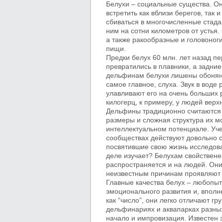
Белухи – социальные существа. О
встретить как вблизи берегов, так
сбиваться в многочисленные стада
ним на сотни километров от устья.
а также ракообразные и головоноги
пищи.
Предки белух 60 млн. лет назад пе
превратились в плавники, а задни
дельфинам белухи лишены обоняния
самое главное, слуха. Звук в воде
улавливают его на очень больших р
килогерц, к примеру, у людей верхн
Дельфины традиционно считаются
размеры и сложная структура их м
интеллектуальном потенциале. Уче
сообществах действуют довольно 
посвятившие свою жизнь исследова
деле изучает? Белухам свойствен
распространяется и на людей. Они
неизвестным причинам проявляют 
Главные качества белух – любопыт
эмоционального развития и, вполн
как “число”, они легко отличают г
дельфинариях и аквапарках разных
начало и импровизация. Известен 