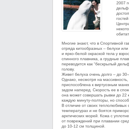
2007 
дельфи
достоп
гостей
Центр
некото
обита
Многие знают, что в Спортивной г
отряда китообразных – белухи ил
и ярко-белой окраской тела у взро
спинного плавника, а грудные плав
переводится как “бескрылый дельф
голову.
Живет белуха очень долго – до 30-4
Однако, несмотря на массивность,
приспособлена к виртуозным манев
задом наперед. Скорость ее в спок
она может совершать рывки до 22 
каждую минуту-полторы, но способн
В отличие от своих теплолюбивых 
температурах и не боятся приморс
арктических морей. Кожа с уплот
от повреждений при плавании сред
до 10-12 см толщиной.