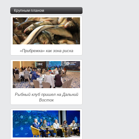
Крупным планом
«Прибрежка» как зона риска
Рыбный клуб пришел на Дальний
Восток