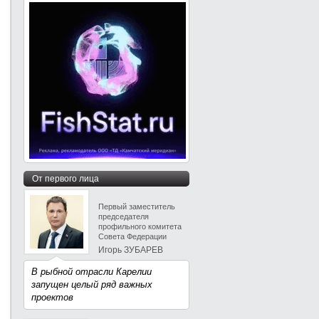
От первого лица
Первый заместитель
председателя
профильного комитета
Совета Федерации
Игорь ЗУБАРЕВ
В рыбной отрасли Карелии
запущен целый ряд важных
проектов