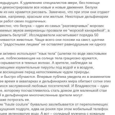
предыдущих. К удивлению специалистов звери, без помощи
и демонстрировали все новые и новые движения. Белухи
м из них нравится рисовать. Замечено, что при этом они отдают
скам, например, красным или желтым. Некоторые дельфинарии
и работ своих подопечных.
естно, что белуха – один из самых “разговорчивых” морских
ваемых звуков американцы прозвали ее “морской канарейкой”, а
“реветь белугой”. Исследователи насчитывают порядка 50
ниваются животные. Чаще всего они похожи на свист, щелчки
ии с “радостными лицами” не оставляет равнодушным ни одного
 активно используют “язык тела” (шлепки по воде хвостовыми
ые, поблескивающие на солнце тела грациозно кружатся,
 скрываются в темных волнах. А зрители, наблюдая за
ющими изумительные пируэты под водой и в воздухе,
 и восхищение перед непостижимым чудом природы.
и быстро обучаются. Впервые публика увидела их в знаменитом
щее время в аквапарках и дельфинариях мира обитают сотни этих
ихся заслуженной любовью посетителей. И Владивосток – один
не, которому посчастливилось стать домом для маленькой стаи
й в дельфинарии многочисленные зрители могут
аже потрогать ее.
ме “haute couture” буквально захлебывается от переполняющих
ощущения подруге, едва не роняя при этом мобильный телефон
цем зеленоватую воду. А вот – солидный мужчина с кожаным