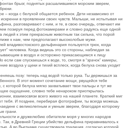
 фонтан брызг, поднятых расшалившимся морским зверем,
 брюки.
ое – когда с белухой общается ребенок. Дети независимо от
о искренни в проявлении своих чувств. Малыши, не испытывая ни
фина, разговаривают с ним, и те, в свою очередь, отвечают им
вием позируя перед фотокамерами и словно радуясь еще одной
га людей к этим прекрасным животным так сильна, что порой
ближе к нам, чем предполагают высоколобые мужи.
ей владивостокского дельфинария пользуется трюк, когда
ует” человека. Когда видишь это со стороны, наблюдая за
мывающим в воздух и осторожно прикасающимся к лицу
о если сам спускаешься к воде, то, смотря в “зрачок” камеры,
ение воздуха у щеки и тихий всплеск, когда белуха снова уходит
еняешь позу: теперь над водой только рука. Ты держишься за
обенного. В этот момент сочетание мощи, рвущейся тебе
, с которой белуха мягко захватывает твои пальцы и тут же
ющее ощущение, словно тебе ненароком приоткрылась
монии, взаимосвязи всего живого на нашей планете. Краткий миг
ют тебя. И позднее, перебирая фотографии, ты всегда можешь
 наедине с великолепным и умным зверем, благодаря которому
ые грани.
ельности и дружелюбию обитатели моря у многих народов
 Так, в Древней Греции убийство дельфина приравнивалось к
ртью. А во Вьетнаме существовала традиция, согласно которой