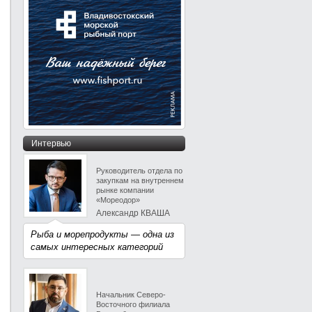
Интервью
Руководитель отдела по
закупкам на внутреннем
рынке компании
«Мореодор»
Александр КВАША
Рыба и морепродукты — одна из
самых интересных категорий
Начальник Северо-
Восточного филиала