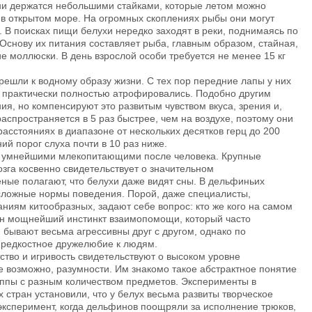
ни держатся небольшими стайками, которые летом можно
 и в открытом море. На огромных скоплениях рыбы они могут
. В поисках пищи белухи нередко заходят в реки, поднимаясь по
 Основу их питания составляет рыба, главным образом, стайная,
е моллюски. В день взрослой особи требуется не менее 15 кг
решли к водному образу жизни. С тех пор передние лапы у них
е практически полностью атрофировались. Подобно другим
, но компенсируют это развитым чувством вкуса, зрения и,
 распространяется в 5 раз быстрее, чем на воздухе, поэтому они
асстояниях в диапазоне от нескольких десятков герц до 200
ий порог слуха почти в 10 раз ниже.
 умнейшими млекопитающими после человека. Крупные
озга косвенно свидетельствует о значительном
ные полагают, что белухи даже видят сны. В дельфиньих
сложные нормы поведения. Порой, даже специалисты,
ниям китообразных, задают себе вопрос: кто же кого на самом
ен мощнейший инстинкт взаимопомощи, который часто
 бывают весьма агрессивны друг с другом, однако по
редкостное дружелюбие к людям.
ство и игривость свидетельствуют о высоком уровне
е возможно, разумности. Им знакомо такое абстрактное понятие
руппы с разным количеством предметов. Эксперименты в
 стран установили, что у белух весьма развиты творческое
эксперимент, когда дельфинов поощряли за исполнение трюков,