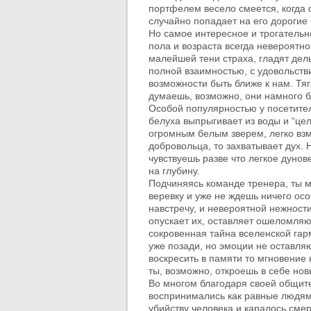
портфелем весело смеется, когда
случайно попадает на его дорогие
Но самое интересное и трогательн
пола и возраста всегда невероятн
малейшей тени страха, гладят дель
полной взаимностью, с удовольст
возможности быть ближе к нам. Тя
думаешь, возможно, они намного 
Особой популярностью у посетител
белуха выпрыгивает из воды и “цел
огромным белым зверем, легко вз
добровольца, то захватывает дух. Н
чувствуешь разве что легкое дунов
на глубину.
Подчиняясь команде тренера, ты м
веревку и уже не ждешь ничего ос
навстречу, и невероятной нежности
опускает их, оставляет ошеломля
сокровенная тайна вселенской гар
уже позади, но эмоции не оставля
воскресить в памяти то мгновение
ты, возможно, откроешь в себе нов
Во многом благодаря своей общит
воспринимались как равные людям.
убийству человека и каралось сме