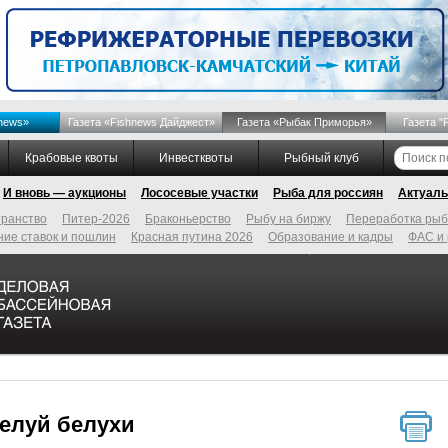
news»
Газета «Fishnews Дайджест»
Газета «Рыбак Приморья»
Газета "
Крабовые квоты
Инвестквоты
Рыбный клуб
И вновь — аукционы
Лососевые участки
Рыба для россиян
Актуаль
ранство
Питер-2026
Браконьерство
Рыбу на биржу
Переработка ры
ие ставок и пошлин
Красная путина 2026
Образование и кадры
ФАС и
елуй белухи