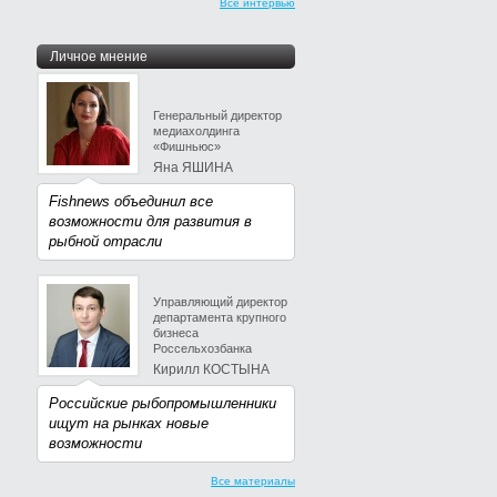
Все интервью
Личное мнение
Генеральный директор
медиахолдинга
«Фишньюс»
Яна ЯШИНА
Fishnews объединил все
возможности для развития в
рыбной отрасли
Управляющий директор
департамента крупного
бизнеса
Россельхозбанка
Кирилл КОСТЫНА
Российские рыбопромышленники
ищут на рынках новые
возможности
Все материалы