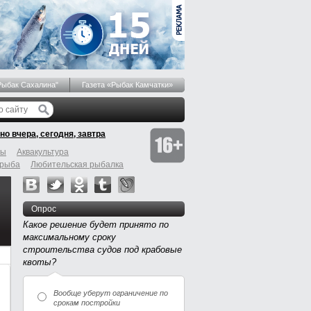
Рыбак Сахалина"
Газета «Рыбак Камчатки»
но вчера, сегодня, завтра
бы
Аквакультура
 рыба
Любительская рыбалка
Опрос
Какое решение будет принято по
максимальному сроку
строительства судов под крабовые
квоты?
Вообще уберут ограничение по
срокам постройки