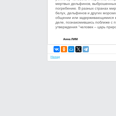
мертвых дельфинов, выброшенных н
погребению. В разных странах мир
белух, дельфинов и других морск
общении или задерживающимися в 
деле, познакомившись поближе с п
утверждения “человек – царь приро
Анна ЛИМ
Назад