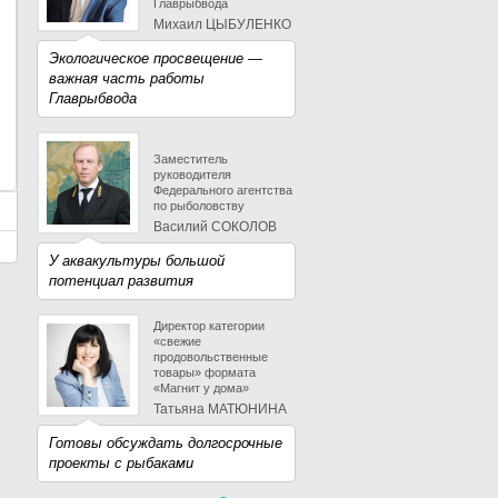
Главрыбвода
Михаил ЦЫБУЛЕНКО
Экологическое просвещение —
важная часть работы
Главрыбвода
Заместитель
руководителя
Федерального агентства
по рыболовству
Василий СОКОЛОВ
У аквакультуры большой
потенциал развития
Директор категории
«свежие
продовольственные
товары» формата
«Магнит у дома»
Татьяна МАТЮНИНА
Готовы обсуждать долгосрочные
проекты с рыбаками