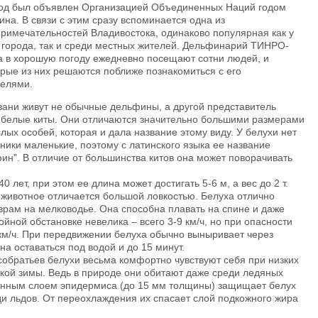
год был объявлен Организацией Объединенных Наций годом
на. В связи с этим сразу вспоминается одна из
римечательностей Владивостока, одинаково популярная как у
 города, так и среди местных жителей. Дельфинарий ТИНРО-
а в хорошую погоду ежедневно посещают сотни людей, и
рые из них решаются поближе познакомиться с его
телями.
авани живут не обычные дельфины, а другой представитель
и белые киты. Они отличаются значительно большими размерами
слых особей, которая и дала название этому виду. У белухи нет
ники маленькие, поэтому с латинского языка ее название
ин”. В отличие от большинства китов она может поворачивать
0 лет, при этом ее длина может достигать 5-6 м, а вес до 2 т.
 животное отличается большой ловкостью. Белуха отлично
рам на мелководье. Она способна плавать на спине и даже
ойной обстановке невелика – всего 3-9 км/ч, но при опасности
км/ч. При передвижении белуха обычно выныривает через
а оставаться под водой и до 15 минут.
собратьев белухи весьма комфортно чувствуют себя при низких
кой зимы. Ведь в природе они обитают даже среди ледяных
ненным слоем эпидермиса (до 15 мм толщины) защищает белух
и льдов. От переохлаждения их спасает слой подкожного жира