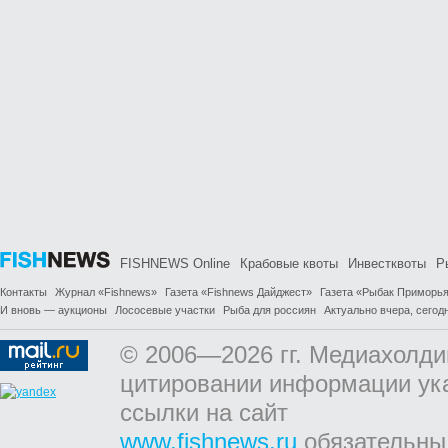
FISHNEWS Online
Крабовые квоты
Инвестквоты
Р
Контакты
Журнал «Fishnews»
Газета «Fishnews Дайджест»
Газета «Рыбак Приморь
И вновь — аукционы
Лососевые участки
Рыба для россиян
Актуально вчера, сегодн
© 2006—2026 гг. Медиахолди
цитировании информации ук
ссылки на сайт
www.fishnews.ru
обязательны