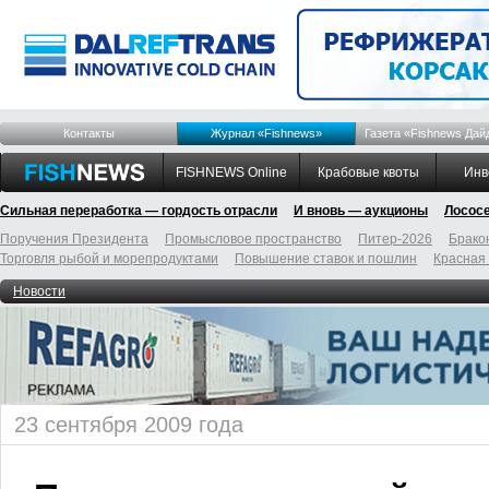
Контакты
Журнал «Fishnews»
Газета «Fishnews Дай
FISHNEWS Online
Крабовые квоты
Инв
Сильная переработка — гордость отрасли
И вновь — аукционы
Лосос
Поручения Президента
Промысловое пространство
Питер-2026
Брако
Торговля рыбой и морепродуктами
Повышение ставок и пошлин
Красная
Новости
23 сентября 2009 года