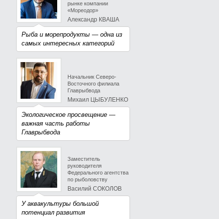
рынке компании
«Мореодор»
Александр КВАША
Рыба и морепродукты — одна из
самых интересных категорий
Начальник Северо-
Восточного филиала
Главрыбвода
Михаил ЦЫБУЛЕНКО
Экологическое просвещение —
важная часть работы
Главрыбвода
Заместитель
руководителя
Федерального агентства
по рыболовству
Василий СОКОЛОВ
У аквакультуры большой
потенциал развития