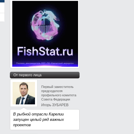
От первого лица
Первый заместитель
председателя
профильного комитета
Совета Федерации
Игорь ЗУБАРЕВ
В рыбной отрасли Карелии
запущен целый ряд важных
проектов