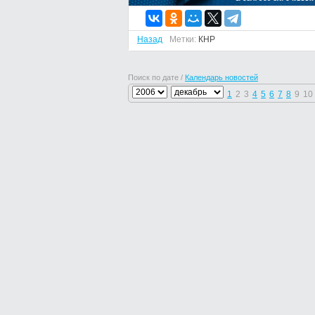
Назад
Метки:
КНР
Поиск по дате /
Календарь новостей
1
2
3
4
5
6
7
8
9
10