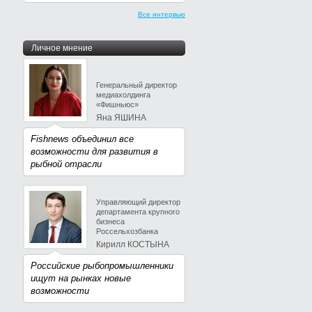
Все интервью
Личное мнение
Генеральный директор
медиахолдинга
«Фишньюс»
Яна ЯШИНА
Fishnews объединил все
возможности для развития в
рыбной отрасли
Управляющий директор
департамента крупного
бизнеса
Россельхозбанка
Кирилл КОСТЫНА
Российские рыбопромышленники
ищут на рынках новые
возможности