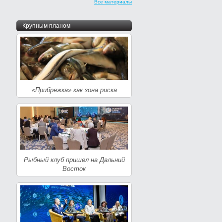
Все материалы
Крупным планом
«Прибрежка» как зона риска
Рыбный клуб пришел на Дальний
Восток