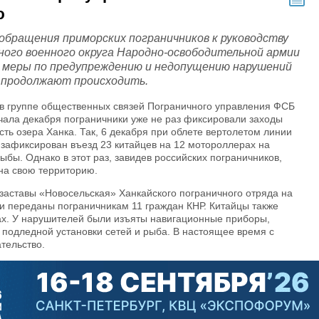
ю
бращения приморских пограничников к руководству
ного военного округа Народно-освободительной армии
меры по предупреждению и недопущению нарушений
 продолжают происходить.
 в группе общественных связей Пограничного управления ФСБ
чала декабря пограничники уже не раз фиксировали заходы
сть озера Ханка. Так, 6 декабря при облете вертолетом линии
 зафиксирован въезд 23 китайцев на 12 мотороллерах на
бы. Однако в этот раз, завидев российских пограничников,
на свою территорию.
заставы «Новосельская» Ханкайского пограничного отряда на
и переданы пограничникам 11 граждан КНР. Китайцы также
ах. У нарушителей были изъяты навигационные приборы,
 подледной установки сетей и рыба. В настоящее время с
тельство.