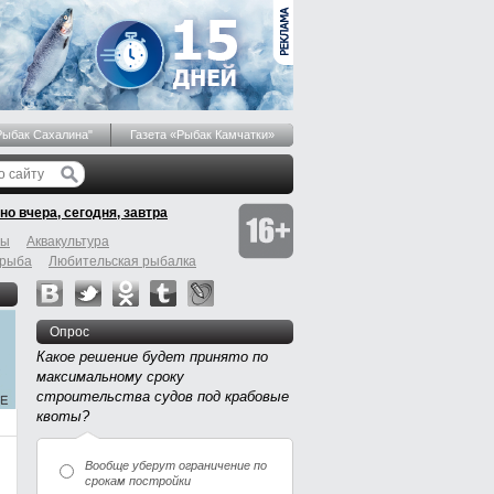
Рыбак Сахалина"
Газета «Рыбак Камчатки»
но вчера, сегодня, завтра
бы
Аквакультура
 рыба
Любительская рыбалка
Опрос
Какое решение будет принято по
максимальному сроку
строительства судов под крабовые
квоты?
Вообще уберут ограничение по
срокам постройки