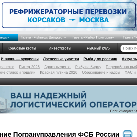
news»
Газета «Fishnews Дайджест»
Газета «Рыбак Приморья»
Газета "
Крабовые квоты
Инвестквоты
Рыбный клуб
И вновь — аукционы
Лососевые участки
Рыба для россиян
Актуаль
ранство
Питер-2026
Браконьерство
Рыбу на биржу
Переработка ры
ие ставок и пошлин
Красная путина 2026
Образование и кадры
ФАС и
ние Погрануправления ФСБ России