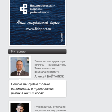
Интервью
Заместитель директора
ВНИРО — руководитель
Тихоокеанского
филиала института
Алексей БАЙТАЛЮК
Потом мы будем только
вспоминать о тропических
рыбах в наших водах
Руководитель отдела по
закупкам на внутреннем