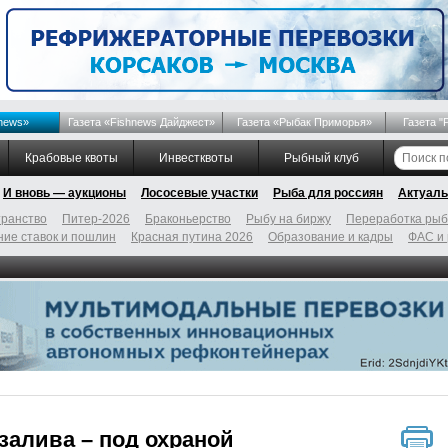
news»
Газета «Fishnews Дайджест»
Газета «Рыбак Приморья»
Газета "
Крабовые квоты
Инвестквоты
Рыбный клуб
И вновь — аукционы
Лососевые участки
Рыба для россиян
Актуаль
ранство
Питер-2026
Браконьерство
Рыбу на биржу
Переработка ры
ие ставок и пошлин
Красная путина 2026
Образование и кадры
ФАС и
залива – под охраной