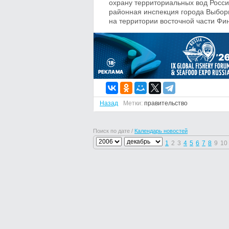
охрану территориальных вод Росси
районная инспекция города Выбор
на территории восточной части Фи
Назад
Метки:
правительство
Поиск по дате /
Календарь новостей
1
2
3
4
5
6
7
8
9
10