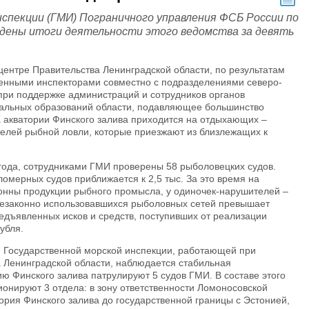
нспекции (ГМИ) Пограничного управления ФСБ России по
дены итоги деятельности этого ведомства за девять
центре Правительства Ленинградской области, по результатам
венными инспекторами совместно с подразделениями северо-
при поддержке администраций и сотрудников органов
альных образований области, подавляющее большинство
 акватории Финского залива приходится на отдыхающих –
елей рыбной ловли, которые приезжают из близлежащих к
года, сотрудниками ГМИ проверены 58 рыболовецких судов.
омерных судов приближается к 2,5 тыс. За это время на
онны продукции рыбного промысла, у одиночек-нарушителей –
 незаконно использовавшихся рыболовных сетей превышает
дъявленных исков и средств, поступивших от реализации
убля.
и Государственной морской инспекции, работающей при
 Ленинградской области, наблюдается стабильная
ю Финского залива патрулируют 5 судов ГМИ. В составе этого
нируют 3 отдела: в зону ответственности Ломоносовской
ория Финского залива до государственной границы с Эстонией,