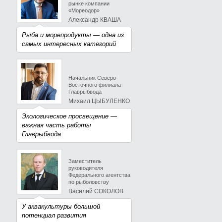
рынке компании
«Мореодор»
Александр КВАША
Рыба и морепродукты — одна из
самых интересных категорий
Начальник Северо-
Восточного филиала
Главрыбвода
Михаил ЦЫБУЛЕНКО
Экологическое просвещение —
важная часть работы
Главрыбвода
Заместитель
руководителя
Федерального агентства
по рыболовству
Василий СОКОЛОВ
У аквакультуры большой
потенциал развития