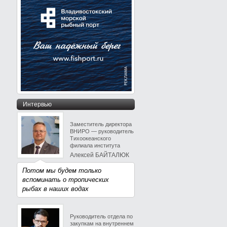
Интервью
Заместитель директора
ВНИРО — руководитель
Тихоокеанского
филиала института
Алексей БАЙТАЛЮК
Потом мы будем только
вспоминать о тропических
рыбах в наших водах
Руководитель отдела по
закупкам на внутреннем