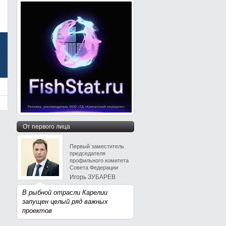
От первого лица
Первый заместитель
председателя
профильного комитета
Совета Федерации
Игорь ЗУБАРЕВ
В рыбной отрасли Карелии
запущен целый ряд важных
проектов