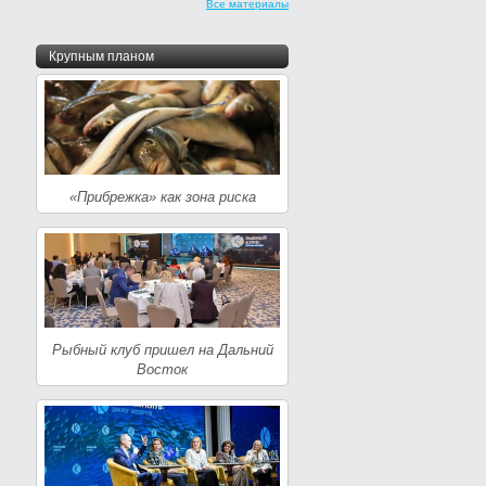
Все материалы
Крупным планом
«Прибрежка» как зона риска
Рыбный клуб пришел на Дальний
Восток