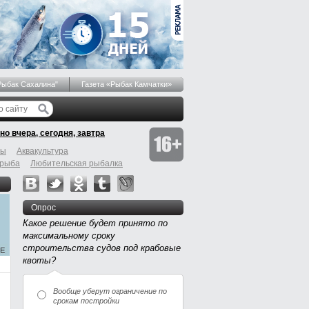
Рыбак Сахалина"
Газета «Рыбак Камчатки»
но вчера, сегодня, завтра
бы
Аквакультура
 рыба
Любительская рыбалка
Опрос
Какое решение будет принято по
максимальному сроку
строительства судов под крабовые
квоты?
Вообще уберут ограничение по
срокам постройки