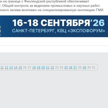
и на границе с Финляндской республикой обеспечивает
г. Общий контроль за ведением промысловых и научных работ
нского залива возложен на специализированную инспекцию ГМИ.
11
12
13
14
15
16
17
18
19
20
21
22
23
24
25
26
27
28
29
30
31