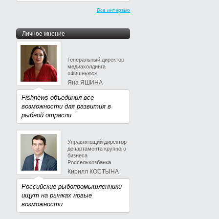
Все интервью
Личное мнение
Генеральный директор
медиахолдинга
«Фишньюс»
Яна ЯШИНА
Fishnews объединил все
возможности для развития в
рыбной отрасли
Управляющий директор
департамента крупного
бизнеса
Россельхозбанка
Кирилл КОСТЫНА
Российские рыбопромышленники
ищут на рынках новые
возможности