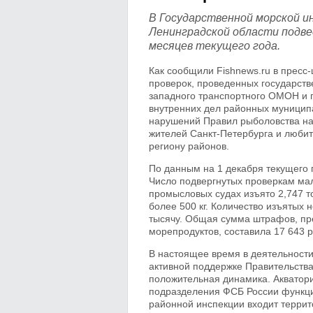
В Государственной морской и
Ленинградской области подве
месяцев текущего года.
Как сообщили Fishnews.ru в пресс-
проверок, проведенных государст
западного транспортного ОМОН и 
внутренних дел районных муницип
нарушений Правил рыболовства на
жителей Санкт-Петербурга и любит
региону районов.
По данным на 1 декабря текущего 
Число подвергнутых проверкам мал
промысловых судах изъято 2,747 т
более 500 кг. Количество изъятых
тысячу. Общая сумма штрафов, пре
морепродуктов, составила 17 643 р
В настоящее время в деятельност
активной поддержке Правительства
положительная динамика. Акватори
подразделения ФСБ России функцио
районной инспекции входит террит