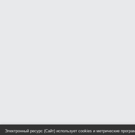
Электронный ресурс (Сайт) использует cookies и метрические прогр