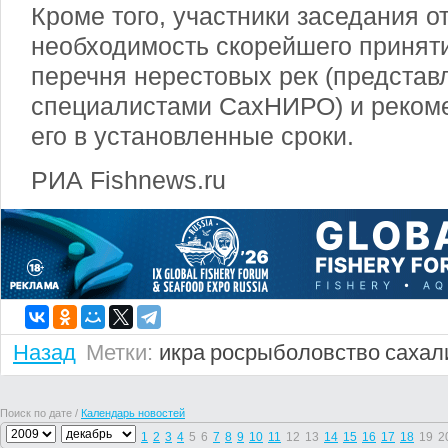
Кроме того, участники заседания о
необходимость скорейшего принят
перечня нерестовых рек (представ
специалистами СахНИРО) и реком
его в установленные сроки.
РИА Fishnews.ru
Назад
Метки:
икра
росрыболовство
сахал
Поиск по дате /
Календарь новостей
1
2
3
4
5
6
7
8
9
10
11
12
13
14
15
16
17
18
19
2