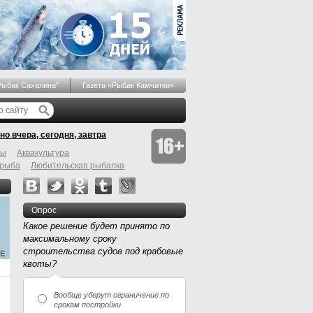
Рыбак Сахалина"
Газета «Рыбак Камчатки»
но вчера, сегодня, завтра
бы
Аквакультура
 рыба
Любительская рыбалка
Опрос
Какое решение будет принято по
максимальному сроку
строительства судов под крабовые
квоты?
Вообще уберут ограничение по
срокам постройки