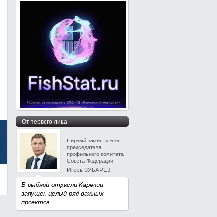
От первого лица
Первый заместитель
председателя
профильного комитета
Совета Федерации
Игорь ЗУБАРЕВ
В рыбной отрасли Карелии
запущен целый ряд важных
проектов