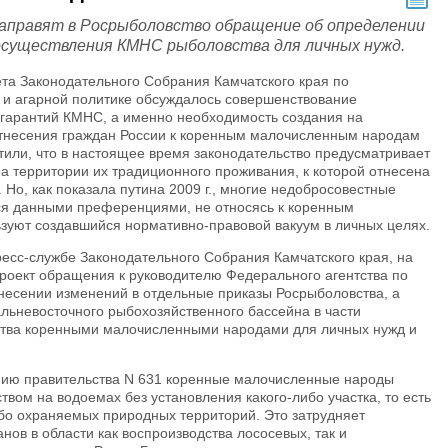
аправят в Росрыболовство обращение об определении
 осуществления КМНС рыболовства для личных нужд.
та Законодательного Собрания Камчатского края по
 и агарной политике обсуждалось совершенствование
и гарантий КМНС, а именно необходимость создания на
тнесения граждан России к коренным малочисленным народам
тили, что в настоящее время законодательство предусматривает
 территории их традиционного проживания, к которой отнесена
. Но, как показала путина 2009 г., многие недобросовестные
ся данными преференциями, не относясь к коренным
зуют создавшийся нормативно-правовой вакуум в личных целях.
ресс-службе Законодательного Собрания Камчатского края, на
роект обращения к руководителю Федерального агентства по
несении изменений в отдельные приказы Росрыболовства, а
льневосточного рыбохозяйственного бассейна в части
ства коренными малочисленными народами для личных нужд и
ению правительства N 631 коренные малочисленные народы
вом на водоемах без установления какого-либо участка, то есть
обо охраняемых природных территорий. Это затрудняет
ов в области как воспроизводства лососевых, так и