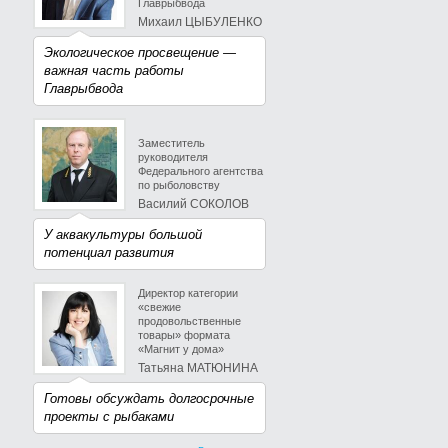
Главрыбвода
Михаил ЦЫБУЛЕНКО
Экологическое просвещение —
важная часть работы
Главрыбвода
Заместитель
руководителя
Федерального агентства
по рыболовству
Василий СОКОЛОВ
У аквакультуры большой
потенциал развития
Директор категории
«свежие
продовольственные
товары» формата
«Магнит у дома»
Татьяна МАТЮНИНА
Готовы обсуждать долгосрочные
проекты с рыбаками