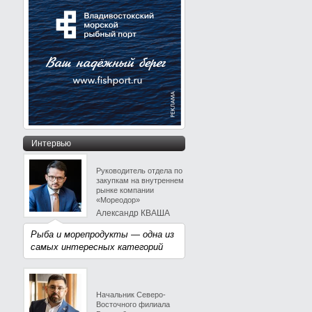
Интервью
Руководитель отдела по
закупкам на внутреннем
рынке компании
«Мореодор»
Александр КВАША
Рыба и морепродукты — одна из
самых интересных категорий
Начальник Северо-
Восточного филиала