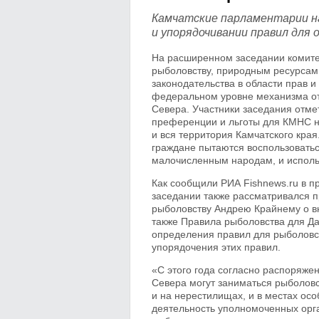
Камчатские парламентарии н
и упорядочивании правил для
На расширенном заседании комите
рыболовству, природным ресурсам
законодательства в области прав 
федеральном уровне механизма о
Севера. Участники заседания отме
преференции и льготы для КМНС на
и вся территория Камчатского края
граждане пытаются воспользовать
малочисленным народам, и исполь
Как сообщили РИА Fishnews.ru в п
заседании также рассматривался п
рыболовству Андрею Крайнему о в
также Правила рыболовства для Да
определения правил для рыболов
упорядочения этих правил.
«С этого года согласно распоряж
Севера могут заниматься рыболовст
и на нерестилищах, и в местах ос
деятельность уполномоченных орган