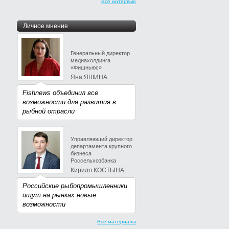
Все интервью
Личное мнение
Генеральный директор
медиахолдинга
«Фишньюс»
Яна ЯШИНА
Fishnews объединил все
возможности для развития в
рыбной отрасли
Управляющий директор
департамента крупного
бизнеса
Россельхозбанка
Кирилл КОСТЫНА
Российские рыбопромышленники
ищут на рынках новые
возможности
Все материалы