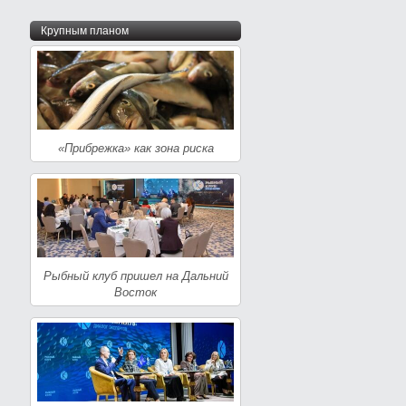
Крупным планом
«Прибрежка» как зона риска
Рыбный клуб пришел на Дальний
Восток