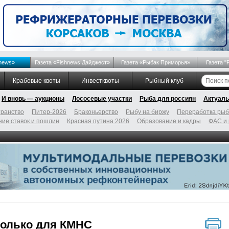
news»
Газета «Fishnews Дайджест»
Газета «Рыбак Приморья»
Газета "
Крабовые квоты
Инвестквоты
Рыбный клуб
И вновь — аукционы
Лососевые участки
Рыба для россиян
Актуаль
ранство
Питер-2026
Браконьерство
Рыбу на биржу
Переработка ры
ие ставок и пошлин
Красная путина 2026
Образование и кадры
ФАС и
только для КМНС