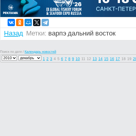
Назад
Метки:
варпэ
дальний восток
Поиск по дате /
Календарь новостей
1
2
3
4
5
6
7
8
9
10
11
12
13
14
15
16
17
18
19
2