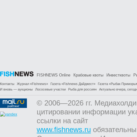
FISHNEWS Online
Крабовые квоты
Инвестквоты
Р
Контакты
Журнал «Fishnews»
Газета «Fishnews Дайджест»
Газета «Рыбак Приморь
И вновь — аукционы
Лососевые участки
Рыба для россиян
Актуально вчера, сегодн
© 2006—2026 гг. Медиахолди
цитировании информации ук
ссылки на сайт
www.fishnews.ru
обязательны