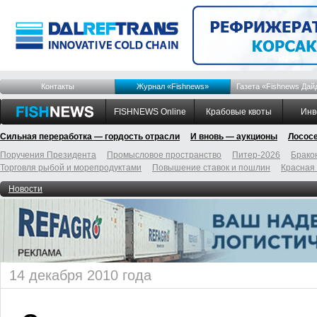
Контакты
Журнал «Fishnews»
Газета «Fishnews Дай
FISHNEWS Online
Крабовые квоты
Инв
Сильная переработка — гордость отрасли
И вновь — аукционы
Лосос
Поручения Президента
Промысловое пространство
Питер-2026
Брако
Торговля рыбой и морепродуктами
Повышение ставок и пошлин
Красная
Новости
14 декабря 2010 года