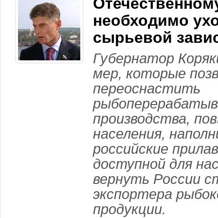
Отечественном
необходимо ухо
сырьевой зави
Губернатор Коряк
мер, которые поз
переоснастить
рыбоперерабаты
производства, по
населения, напол
российские прилав
доступной для нас
вернуть России с
экспортера рыбок
продукции.