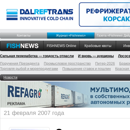
Контакты
Журнал «Fishnews»
Газета «Fishnews Дай
FISHNEWS Online
Крабовые квоты
Инв
Сильная переработка — гордость отрасли
И вновь — аукционы
Лосос
Поручения Президента
Промысловое пространство
Питер-2026
Брако
Торговля рыбой и морепродуктами
Повышение ставок и пошлин
Красная
Новости
21 февраля 2007 года