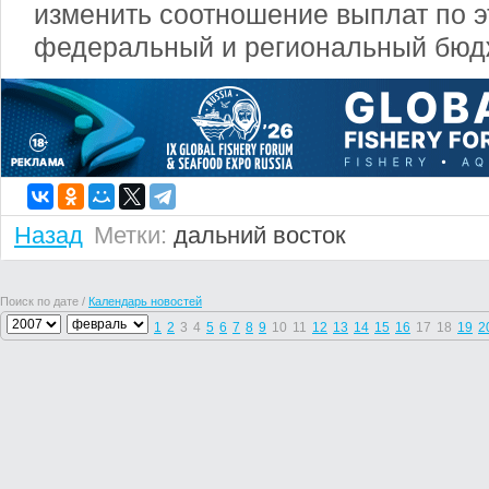
изменить соотношение выплат по э
федеральный и региональный бюд
Назад
Метки:
дальний восток
Поиск по дате /
Календарь новостей
1
2
3
4
5
6
7
8
9
10
11
12
13
14
15
16
17
18
19
2