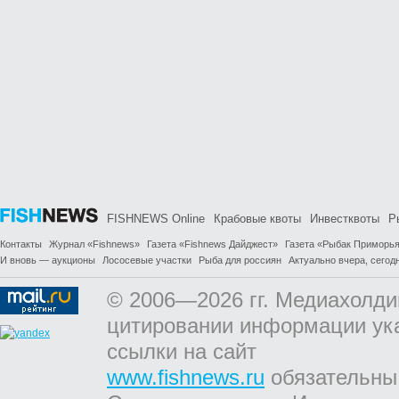
FISHNEWS Online
Крабовые квоты
Инвестквоты
Р
Контакты
Журнал «Fishnews»
Газета «Fishnews Дайджест»
Газета «Рыбак Приморь
И вновь — аукционы
Лососевые участки
Рыба для россиян
Актуально вчера, сегодн
© 2006—2026 гг. Медиахолди
цитировании информации ук
ссылки на сайт
www.fishnews.ru
обязательны