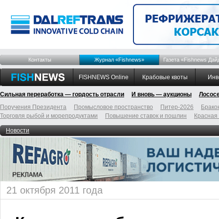
Контакты
Журнал «Fishnews»
Газета «Fishnews Дай
FISHNEWS Online
Крабовые квоты
Инв
Сильная переработка — гордость отрасли
И вновь — аукционы
Лосос
Поручения Президента
Промысловое пространство
Питер-2026
Брако
Торговля рыбой и морепродуктами
Повышение ставок и пошлин
Красная
Новости
21 октября 2011 года