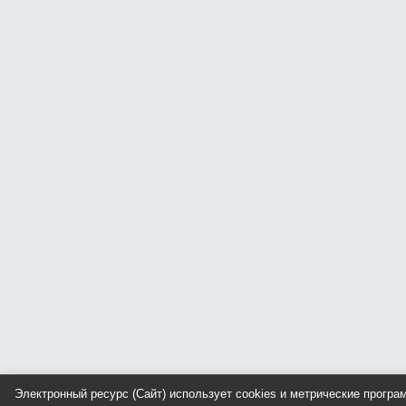
Электронный ресурс (Сайт) использует cookies и метрические прогр