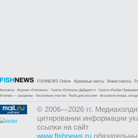
FISHNEWS Online
Крабовые квоты
Инвестквоты
Р
Контакты
Журнал «Fishnews»
Газета «Fishnews Дайджест»
Газета «Рыбак Приморь
И вновь — аукционы
Лососевые участки
Рыба для россиян
Актуально вчера, сегодн
© 2006—2026 гг. Медиахолди
цитировании информации ук
ссылки на сайт
www.fishnews.ru
обязательны