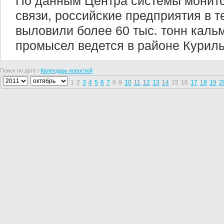
По данным Центра системы монито
связи, российские предприятия в т
выловили более 60 тыс. тонн каль
промысел ведется в районе Куриль
Поиск по дате /
Календарь новостей
1
2
3
4
5
6
7
8
9
10
11
12
13
14
15
16
17
18
19
2