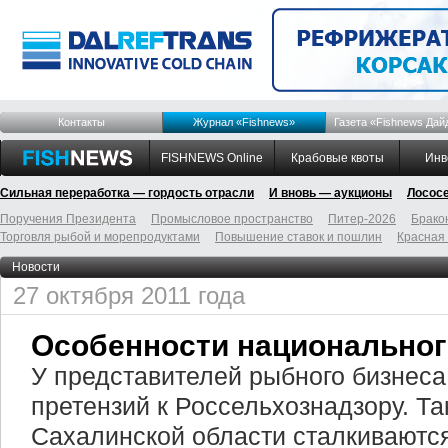
Контакты
Журнал «Fishnews»
Газета «Fishnews Дай
FISHNEWS Online
Крабовые квоты
Инв
Сильная переработка — гордость отрасли
И вновь — аукционы
Лосос
Поручения Президента
Промысловое пространство
Питер-2026
Брако
Торговля рыбой и морепродуктами
Повышение ставок и пошлин
Красная
Новости
27 октября 2011 года
Особенности национальног
У представителей рыбного бизнес
претензий к Россельхознадзору. Т
Сахалинской области сталкиваютс