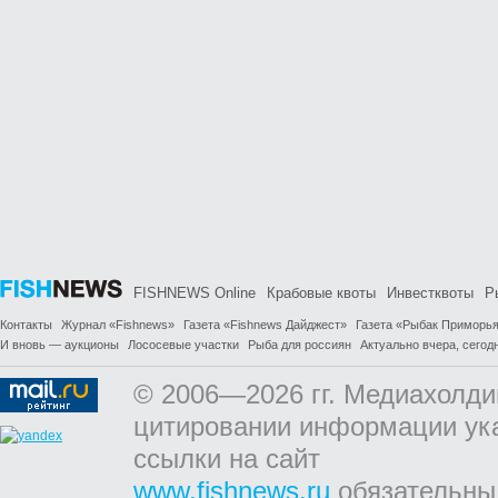
FISHNEWS Online
Крабовые квоты
Инвестквоты
Р
Контакты
Журнал «Fishnews»
Газета «Fishnews Дайджест»
Газета «Рыбак Приморь
И вновь — аукционы
Лососевые участки
Рыба для россиян
Актуально вчера, сегодн
© 2006—2026 гг. Медиахолди
цитировании информации ук
ссылки на сайт
www.fishnews.ru
обязательны