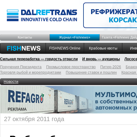
Контакты
Журнал «Fishnews»
Газета «Fishnews Дай
FISHNEWS Online
Крабовые квоты
Инв
Сильная переработка — гордость отрасли
И вновь — аукционы
Лосос
Поручения Президента
Промысловое пространство
Питер-2026
Брако
Торговля рыбой и морепродуктами
Повышение ставок и пошлин
Красная
Новости
27 октября 2011 года