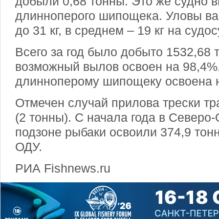
добыли 0,68 тонны. Это же судно в
длинноперого шипощека. Уловы вар
до 31 кг, в среднем – 19 кг на судос
Всего за год было добыто 1532,68 
возможный вылов освоен на 98,4%
длинноперому шипощеку освоена н
Отмечен случай прилова трески тра
(2 тонны). С начала года в Северо
подзоне рыбаки освоили 374,9 тонн
ОДУ.
РИА Fishnews.ru