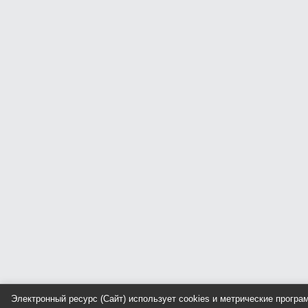
Электронный ресурс (Сайт) использует cookies и метрические прогр