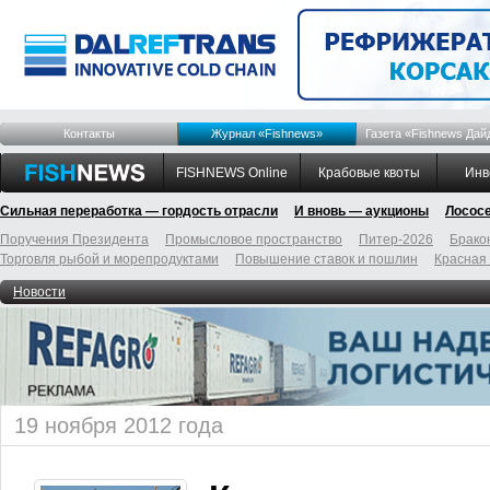
Контакты
Журнал «Fishnews»
Газета «Fishnews Дай
FISHNEWS Online
Крабовые квоты
Инв
Сильная переработка — гордость отрасли
И вновь — аукционы
Лосос
Поручения Президента
Промысловое пространство
Питер-2026
Брако
Торговля рыбой и морепродуктами
Повышение ставок и пошлин
Красная
Новости
19 ноября 2012 года