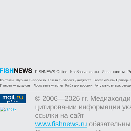
FISHNEWS Online
Крабовые квоты
Инвестквоты
Р
Контакты
Журнал «Fishnews»
Газета «Fishnews Дайджест»
Газета «Рыбак Приморь
И вновь — аукционы
Лососевые участки
Рыба для россиян
Актуально вчера, сегодн
© 2006—2026 гг. Медиахолди
цитировании информации ук
ссылки на сайт
www.fishnews.ru
обязательны