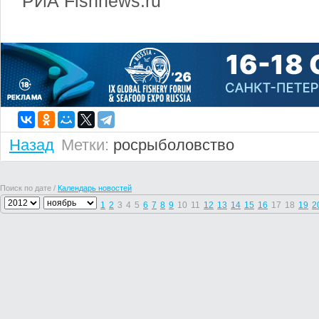
РИА Fishnews.ru
Назад
Метки:
росрыболовство
Поиск по дате /
Календарь новостей
1
2
3
4
5
6
7
8
9
10
11
12
13
14
15
16
17
18
19
2