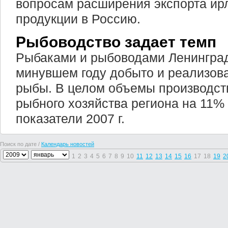
вопросам расширения экспорта ир
продукции в Россию.
Рыбоводство задает темп
Рыбаками и рыбоводами Ленинград
минувшем году добыто и реализова
рыбы. В целом объемы производст
рыбного хозяйства региона на 11%
показатели 2007 г.
Поиск по дате /
Календарь новостей
1
2
3
4
5
6
7
8
9
10
11
12
13
14
15
16
17
18
19
2