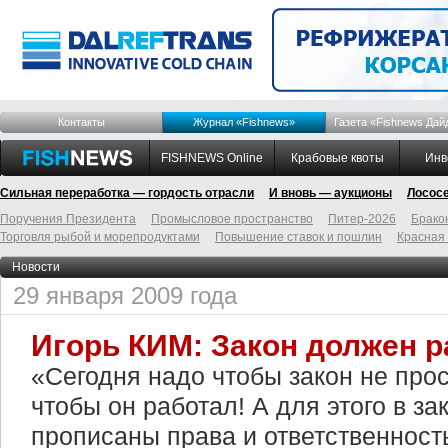
Контакты
Журнал «Fishnews»
Газета «Fishnews Дай
FISHNEWS Online
Крабовые квоты
Инв
Сильная переработка — гордость отрасли
И вновь — аукционы
Лосос
Поручения Президента
Промысловое пространство
Питер-2026
Брако
Торговля рыбой и морепродуктами
Повышение ставок и пошлин
Красная
Новости
29 января 2009 года
Игорь КИМ: Закон должен р
«Сегодня надо чтобы закон не про
чтобы он работал! А для этого в з
прописаны права и ответственност