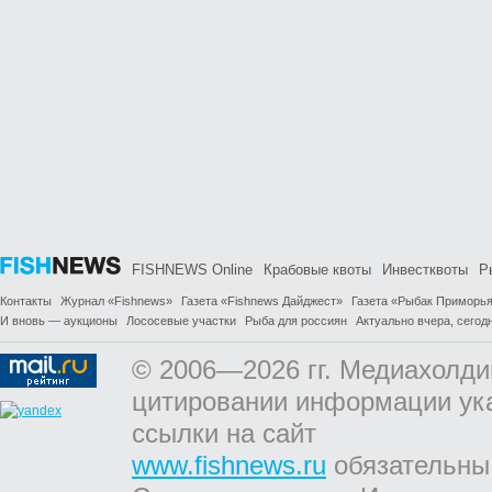
FISHNEWS Online
Крабовые квоты
Инвестквоты
Р
Контакты
Журнал «Fishnews»
Газета «Fishnews Дайджест»
Газета «Рыбак Приморь
И вновь — аукционы
Лососевые участки
Рыба для россиян
Актуально вчера, сегодн
© 2006—2026 гг. Медиахолди
цитировании информации ук
ссылки на сайт
www.fishnews.ru
обязательны