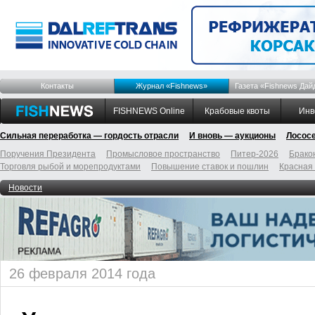
Контакты
Журнал «Fishnews»
Газета «Fishnews Дай
FISHNEWS Online
Крабовые квоты
Инв
Сильная переработка — гордость отрасли
И вновь — аукционы
Лосос
Поручения Президента
Промысловое пространство
Питер-2026
Брако
Торговля рыбой и морепродуктами
Повышение ставок и пошлин
Красная
Новости
26 февраля 2014 года