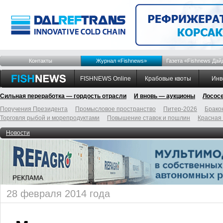
Контакты
Журнал «Fishnews»
Газета «Fishnews Дай
FISHNEWS Online
Крабовые квоты
Инв
Сильная переработка — гордость отрасли
И вновь — аукционы
Лосос
Поручения Президента
Промысловое пространство
Питер-2026
Брако
Торговля рыбой и морепродуктами
Повышение ставок и пошлин
Красная
Новости
28 февраля 2014 года