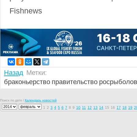
Fishnews
Назад
Метки:
браконьерство
правительство
росрыболов
Поиск по дате /
Календарь новостей
1
2
3
4
5
6
7
8
9
10
11
12
13
14
15
16
17
18
19
2