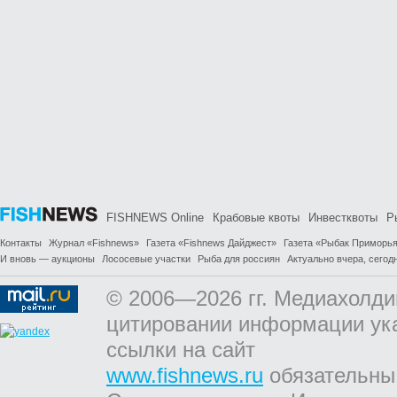
FISHNEWS Online
Крабовые квоты
Инвестквоты
Р
Контакты
Журнал «Fishnews»
Газета «Fishnews Дайджест»
Газета «Рыбак Приморь
И вновь — аукционы
Лососевые участки
Рыба для россиян
Актуально вчера, сегодн
© 2006—2026 гг. Медиахолди
цитировании информации ук
ссылки на сайт
www.fishnews.ru
обязательны