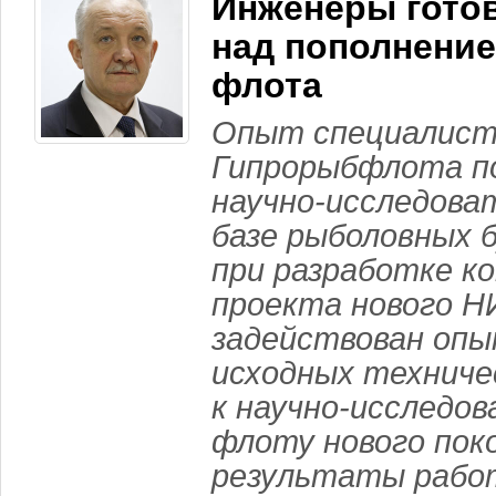
Инженеры гото
над пополнение
флота
Опыт специалист
Гипрорыбфлота п
научно-исследоват
базе рыболовных 
при разработке к
проекта нового Н
задействован опы
исходных техниче
к научно-исследо
флоту нового пок
результаты работ