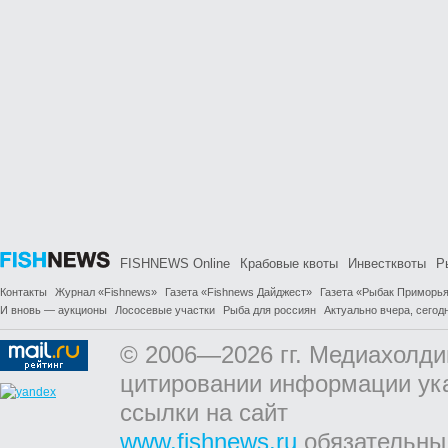
FISHNEWS Online
Крабовые квоты
Инвестквоты
Р
Контакты
Журнал «Fishnews»
Газета «Fishnews Дайджест»
Газета «Рыбак Приморь
И вновь — аукционы
Лососевые участки
Рыба для россиян
Актуально вчера, сегодн
© 2006—2026 гг. Медиахолди
цитировании информации ук
ссылки на сайт
www.fishnews.ru
обязательны