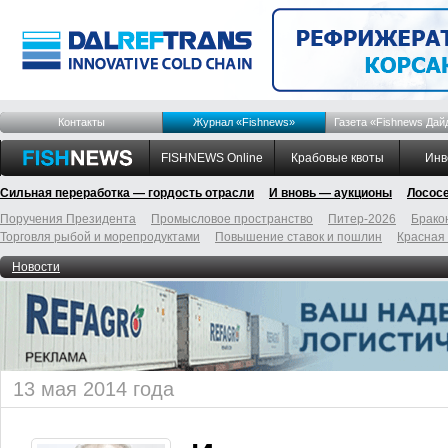
Контакты
Журнал «Fishnews»
Газета «Fishnews Дай
FISHNEWS Online
Крабовые квоты
Инв
Сильная переработка — гордость отрасли
И вновь — аукционы
Лосос
Поручения Президента
Промысловое пространство
Питер-2026
Брако
Торговля рыбой и морепродуктами
Повышение ставок и пошлин
Красная
Новости
13 мая 2014 года