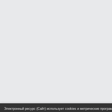
Электронный ресурс (Сайт) использует cookies и метрические прогр