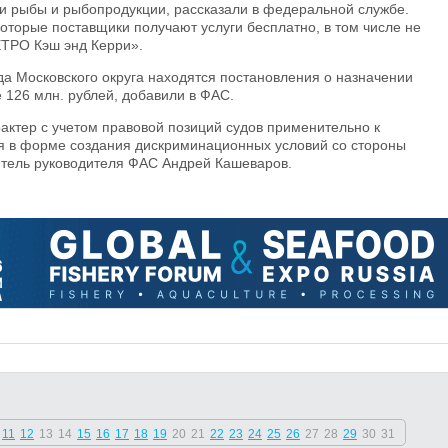
и рыбы и рыбопродукции, рассказали в федеральной службе.
которые поставщики получают услуги бесплатно, в том числе не
ТРО Кэш энд Керри».
а Московского округа находятся постановления о назначении
126 млн. рублей, добавили в ФАС.
актер с учетом правовой позиций судов применительно к
 в форме создания дискриминационных условий со стороны
титель руководителя ФАС Андрей Кашеваров.
11
12
13
14
15
16
17
18
19
20
21
22
23
24
25
26
27
28
29
30
31