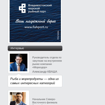
Интервью
Руководитель отдела по
закупкам на внутреннем
рынке компании
«Мореодор»
Александр КВАША
Рыба и морепродукты — одна из
самых интересных категорий
Начальник Северо-
Восточного филиала