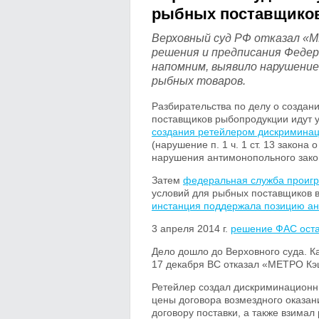
рыбных поставщико
Верховный суд РФ отказал «М
решения и предписания Феде
напомним, выявило нарушени
рыбных товаров.
Разбирательства по делу о созда
поставщиков рыбопродукции идут уж
создания ретейлером дискримина
(нарушение п. 1 ч. 1 ст. 13 закон
нарушения антимонопольного зако
Затем
федеральная служба проигр
условий для рыбных поставщиков 
инстанция поддержала позицию ан
3 апреля 2014 г.
решение ФАС оста
Дело дошло до Верховного суда. К
17 декабря ВС отказал «МЕТРО Кэш
Ретейлер создал дискриминационн
цены договора возмездного оказан
договору поставки, а также взимал