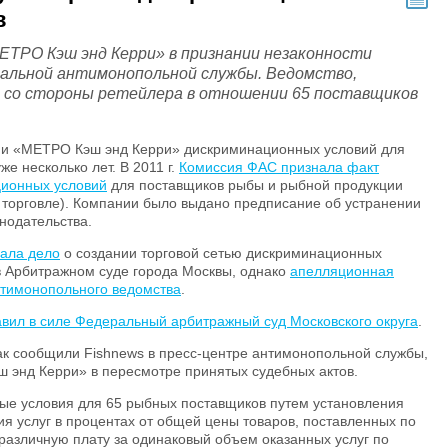
в
ЕТРО Кэш энд Керри» в признании незаконности
ральной антимонопольной службы. Ведомство,
е со стороны ретейлера в отношении 65 поставщиков
нии «МЕТРО Кэш энд Керри» дискриминационных условий для
е несколько лет. В 2011 г.
Комиссия ФАС признала факт
ционных условий
для поставщиков рыбы и рыбной продукции
а о торговле). Компании было выдано предписание об устранении
нодательства.
ала дело
о создании торговой сетью дискриминационных
в Арбитражном суде города Москвы, однако
апелляционная
тимонопольного ведомства
.
вил в силе Федеральный арбитражный суд Московского округа
.
ак сообщили Fishnews в пресс-центре антимонопольной службы,
 энд Керри» в пересмотре принятых судебных актов.
ые условия для 65 рыбных поставщиков путем установления
ия услуг в процентах от общей цены товаров, поставленных по
 различную плату за одинаковый объем оказанных услуг по