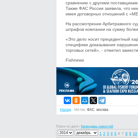
сравнению с другими поставщикам
Также ФАС России заявила, что не
имея договорных отношений с «МЕ
На рассмотрении Арбитражного суд
штрафов компании на сумму более 
«Это дело носит прецедентный хар
специфике доказывания нарушения
торговых сетей», - отметил замес
Fishnews
Назад
Метки:
ФАС
москва
Поиск по дате /
Календарь новостей
1
2
3
4
5
6
7
8
9
10