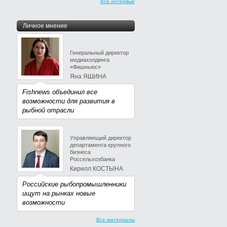
Все интервью
Личное мнение
Генеральный директор
медиахолдинга
«Фишньюс»
Яна ЯШИНА
Fishnews объединил все
возможности для развития в
рыбной отрасли
Управляющий директор
департамента крупного
бизнеса
Россельхозбанка
Кирилл КОСТЫНА
Российские рыбопромышленники
ищут на рынках новые
возможности
Все материалы