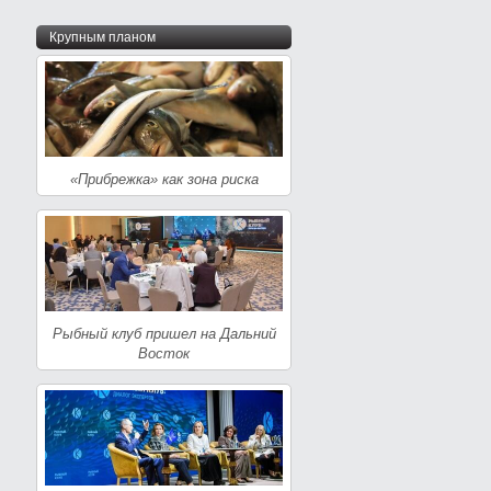
Крупным планом
«Прибрежка» как зона риска
Рыбный клуб пришел на Дальний
Восток