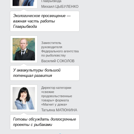
Главрыбвода
Михаил ЦЫБУЛЕНКО
Экологическое просвещение —
важная часть работы
Главрыбвода
Заместитель
руководителя
Федерального агентства
по рыболовству
Василий СОКОЛОВ
У аквакультуры большой
потенциал развития
Директор категории
«свежие
продовольственные
товары» формата
«Магнит у дома»
Татьяна МАТЮНИНА
Готовы обсуждать долгосрочные
проекты с рыбаками