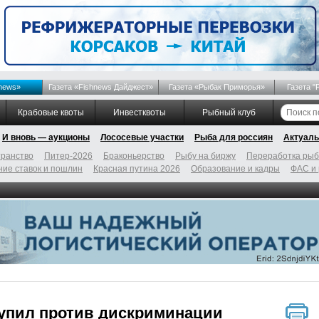
news»
Газета «Fishnews Дайджест»
Газета «Рыбак Приморья»
Газета "
Крабовые квоты
Инвестквоты
Рыбный клуб
И вновь — аукционы
Лососевые участки
Рыба для россиян
Актуаль
ранство
Питер-2026
Браконьерство
Рыбу на биржу
Переработка ры
ие ставок и пошлин
Красная путина 2026
Образование и кадры
ФАС и
упил против дискриминации