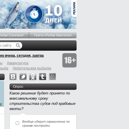
Рыбак Сахалина"
Газета «Рыбак Камчатки»
но вчера, сегодня, завтра
бы
Аквакультура
 рыба
Любительская рыбалка
Опрос
Какое решение будет принято по
максимальному сроку
строительства судов под крабовые
квоты?
Вообще уберут ограничение по
срокам постройки