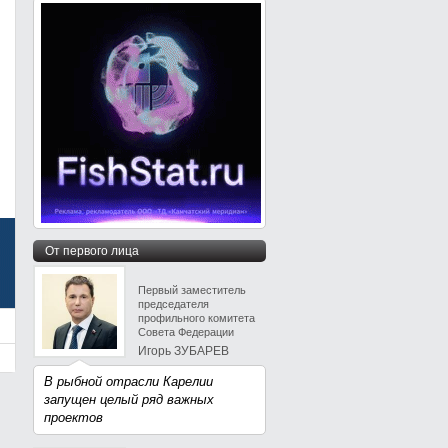
От первого лица
Первый заместитель
председателя
профильного комитета
Совета Федерации
Игорь ЗУБАРЕВ
В рыбной отрасли Карелии
запущен целый ряд важных
проектов