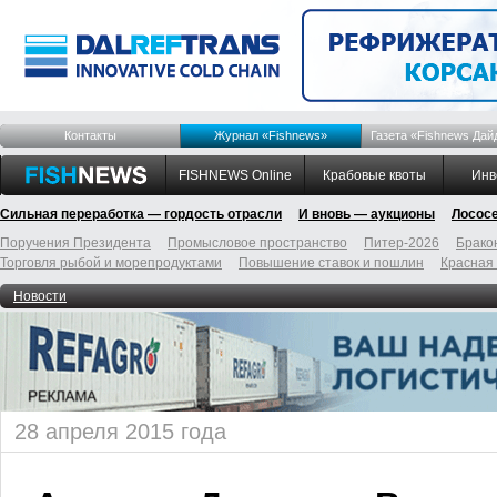
Контакты
Журнал «Fishnews»
Газета «Fishnews Дай
FISHNEWS Online
Крабовые квоты
Инв
Сильная переработка — гордость отрасли
И вновь — аукционы
Лосос
Поручения Президента
Промысловое пространство
Питер-2026
Брако
Торговля рыбой и морепродуктами
Повышение ставок и пошлин
Красная
Новости
28 апреля 2015 года