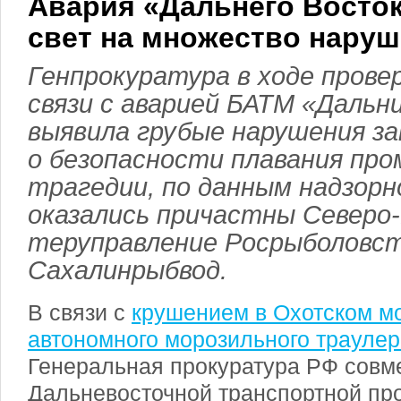
Авария «Дальнего Восто
свет на множество нару
Генпрокуратура в ходе провер
связи с аварией БАТМ «Дальн
выявила грубые нарушения з
о безопасности плавания про
трагедии, по данным надзорн
оказались причастны Северо
теруправление Росрыболовст
Сахалинрыбвод.
В связи с
крушением в Охотском м
автономного морозильного трауле
Генеральная прокуратура РФ совм
Дальневосточной транспортной пр