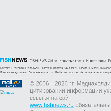
FISHNEWS Online
Крабовые квоты
Инвестквоты
Р
Контакты
Журнал «Fishnews»
Газета «Fishnews Дайджест»
Газета «Рыбак Приморь
И вновь — аукционы
Лососевые участки
Рыба для россиян
Актуально вчера, сегодн
© 2006—2026 гг. Медиахолди
цитировании информации ук
ссылки на сайт
www.fishnews.ru
обязательны