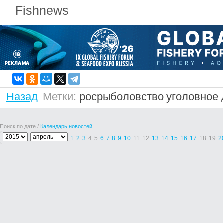
Fishnews
Назад
Метки:
росрыболовство
уголовное 
Поиск по дате /
Календарь новостей
1
2
3
4
5
6
7
8
9
10
11
12
13
14
15
16
17
18
19
2