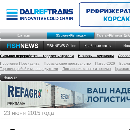
Контакты
Журнал «Fishnews»
Газета «Fishnews Дай
FISHNEWS Online
Крабовые квоты
Инв
Сильная переработка — гордость отрасли
И вновь — аукционы
Лосос
Поручения Президента
Промысловое пространство
Питер-2026
Брако
Торговля рыбой и морепродуктами
Повышение ставок и пошлин
Красная
Новости
23 июня 2015 года