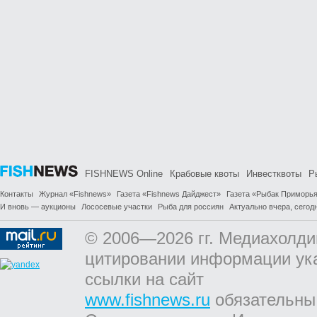
FISHNEWS Online
Крабовые квоты
Инвестквоты
Р
Контакты
Журнал «Fishnews»
Газета «Fishnews Дайджест»
Газета «Рыбак Приморь
И вновь — аукционы
Лососевые участки
Рыба для россиян
Актуально вчера, сегодн
© 2006—2026 гг. Медиахолди
цитировании информации ук
ссылки на сайт
www.fishnews.ru
обязательны