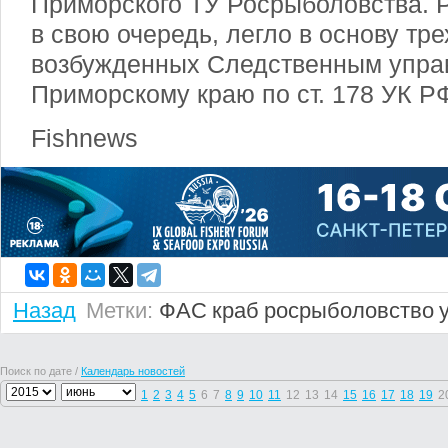
Приморского ТУ Росрыболовства. 
в свою очередь, легло в основу тре
возбужденных Следственным упра
Приморскому краю по ст. 178 УК РФ
Fishnews
Назад
Метки:
ФАС
краб
росрыболовство
Поиск по дате /
Календарь новостей
1
2
3
4
5
6
7
8
9
10
11
12
13
14
15
16
17
18
19
2