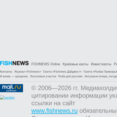
FISHNEWS Online
Крабовые квоты
Инвестквоты
Р
Контакты
Журнал «Fishnews»
Газета «Fishnews Дайджест»
Газета «Рыбак Приморь
И вновь — аукционы
Лососевые участки
Рыба для россиян
Актуально вчера, сегодн
© 2006—2026 гг. Медиахолди
цитировании информации ук
ссылки на сайт
www.fishnews.ru
обязательны