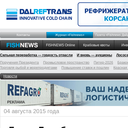
Контакты
Журнал «Fishnews»
Газета «Fishnews Дай
FISHNEWS Online
Крабовые квоты
Инв
Сильная переработка — гордость отрасли
И вновь — аукционы
Лосос
Поручения Президента
Промысловое пространство
Питер-2026
Брако
Торговля рыбой и морепродуктами
Повышение ставок и пошлин
Красная
Новости
04 августа 2015 года