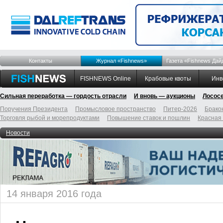
Контакты
Журнал «Fishnews»
Газета «Fishnews Дай
FISHNEWS Online
Крабовые квоты
Инв
Сильная переработка — гордость отрасли
И вновь — аукционы
Лосос
Поручения Президента
Промысловое пространство
Питер-2026
Брако
Торговля рыбой и морепродуктами
Повышение ставок и пошлин
Красная
Новости
14 января 2016 года