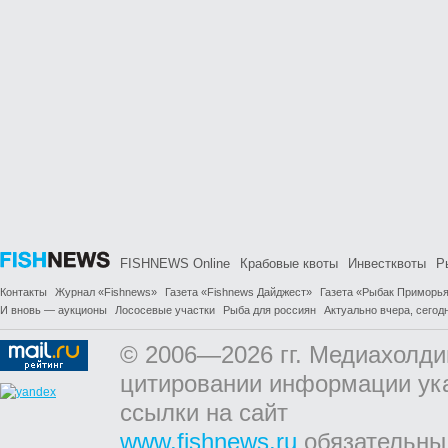
FISHNEWS Online
Крабовые квоты
Инвестквоты
Р
Контакты
Журнал «Fishnews»
Газета «Fishnews Дайджест»
Газета «Рыбак Приморь
И вновь — аукционы
Лососевые участки
Рыба для россиян
Актуально вчера, сегодн
© 2006—2026 гг. Медиахолди
цитировании информации ук
ссылки на сайт
www.fishnews.ru
обязательны