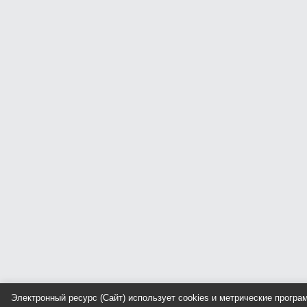
Электронный ресурс (Сайт) использует cookies и метрические прогр