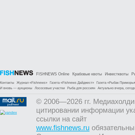
FISHNEWS Online
Крабовые квоты
Инвестквоты
Р
Контакты
Журнал «Fishnews»
Газета «Fishnews Дайджест»
Газета «Рыбак Приморь
И вновь — аукционы
Лососевые участки
Рыба для россиян
Актуально вчера, сегодн
© 2006—2026 гг. Медиахолди
цитировании информации ук
ссылки на сайт
www.fishnews.ru
обязательны