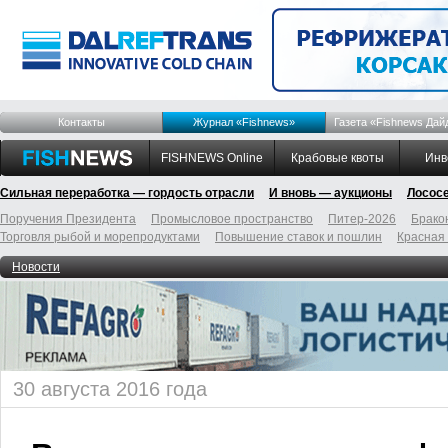
Контакты
Журнал «Fishnews»
Газета «Fishnews Дай
FISHNEWS Online
Крабовые квоты
Инв
Сильная переработка — гордость отрасли
И вновь — аукционы
Лосос
Поручения Президента
Промысловое пространство
Питер-2026
Брако
Торговля рыбой и морепродуктами
Повышение ставок и пошлин
Красная
Новости
30 августа 2016 года