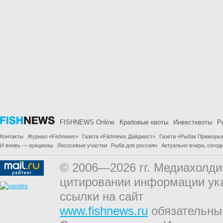
FISHNEWS Online
Крабовые квоты
Инвестквоты
Р
Контакты
Журнал «Fishnews»
Газета «Fishnews Дайджест»
Газета «Рыбак Приморь
И вновь — аукционы
Лососевые участки
Рыба для россиян
Актуально вчера, сегодн
© 2006—2026 гг. Медиахолди
цитировании информации ук
ссылки на сайт
www.fishnews.ru
обязательны