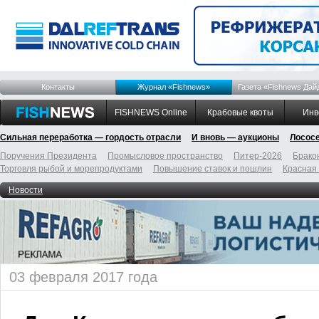
Контакты
Журнал «Fishnews»
Газета «Fishnews Дай
FISHNEWS Online
Крабовые квоты
Инв
Сильная переработка — гордость отрасли
И вновь — аукционы
Лосос
Поручения Президента
Промысловое пространство
Питер-2026
Брако
Торговля рыбой и морепродуктами
Повышение ставок и пошлин
Красная
Новости
03 февраля 2017 года