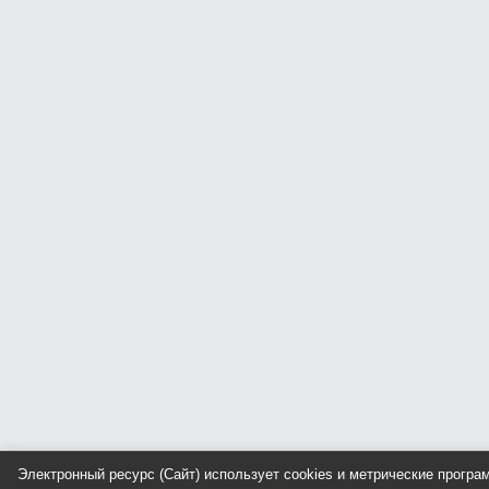
Электронный ресурс (Сайт) использует cookies и метрические прогр