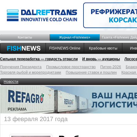
Контакты
Журнал «Fishnews»
Газета «Fishnews Дай
FISHNEWS Online
Крабовые квоты
Инв
Сильная переработка — гордость отрасли
И вновь — аукционы
Лосос
Поручения Президента
Промысловое пространство
Питер-2026
Брако
Торговля рыбой и морепродуктами
Повышение ставок и пошлин
Красная
Новости
13 февраля 2017 года