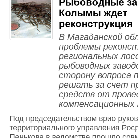
Рыбоводные з
Колымы ждет
реконструкция
В Магаданской об
проблемы реконс
региональных лос
рыбоводных завод
сторону вопроса 
решать за счет п
средств от прове
компенсационных 
Под председательством врио руков
территориального управления Рос
Пенькова в ведомстве прошло сов