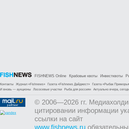
FISHNEWS Online
Крабовые квоты
Инвестквоты
Р
Контакты
Журнал «Fishnews»
Газета «Fishnews Дайджест»
Газета «Рыбак Приморь
И вновь — аукционы
Лососевые участки
Рыба для россиян
Актуально вчера, сегодн
© 2006—2026 гг. Медиахолди
цитировании информации ук
ссылки на сайт
www.fishnews.ru
обязательны