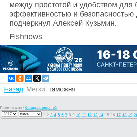
между простотой и удобством для 
эффективностью и безопасностью д
подчеркнул Алексей Кузьмин.
Fishnews
Назад
Метки:
таможня
Поиск по дате /
Календарь новостей
1
2
3
4
5
6
7
8
9
10
11
12
13
14
15
16
17
18
19
2