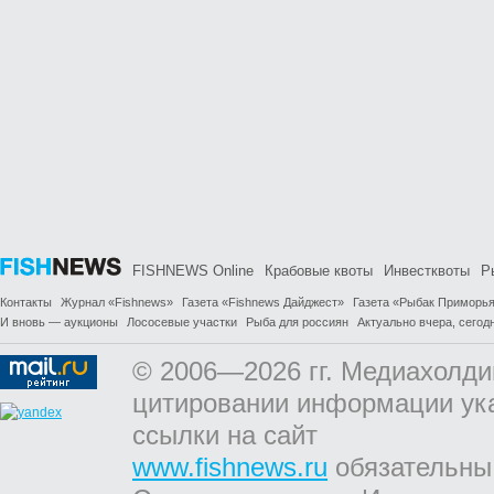
FISHNEWS Online
Крабовые квоты
Инвестквоты
Р
Контакты
Журнал «Fishnews»
Газета «Fishnews Дайджест»
Газета «Рыбак Приморь
И вновь — аукционы
Лососевые участки
Рыба для россиян
Актуально вчера, сегодн
© 2006—2026 гг. Медиахолди
цитировании информации ук
ссылки на сайт
www.fishnews.ru
обязательны