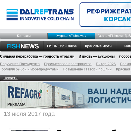
Контакты
Журнал «Fishnews»
Газета «Fishnews Дай
FISHNEWS Online
Крабовые квоты
Инв
Сильная переработка — гордость отрасли
И вновь — аукционы
Лосос
Поручения Президента
Промысловое пространство
Питер-2026
Брако
Торговля рыбой и морепродуктами
Повышение ставок и пошлин
Красная
Новости
13 июля 2017 года