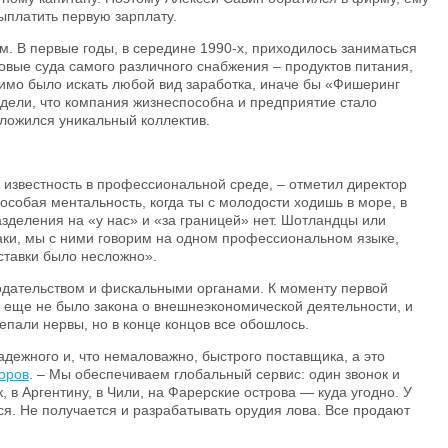
ыплатить первую зарплату.
м. В первые годы, в середине 1990-х, приходилось заниматься
овые суда самого различного снабжения – продуктов питания,
димо было искать любой вид заработка, иначе бы «Фишеринг
идели, что компания жизнеспособна и предприятие стало
ложился уникальный коллектив.
известность в профессиональной среде, – отметил директор
особая ментальность, когда ты с молодости ходишь в море, в
разделения на «у нас» и «за границей» нет. Шотландцы или
аки, мы с ними говорим на одном профессиональном языке,
ставки было несложно».
одательством и фискальными органами. К моменту первой
и еще не было закона о внешнеэкономической деятельности, и
епали нервы, но в конце концов все обошлось.
дежного и, что немаловажно, быстрого поставщика, а это
оров
. – Мы обеспечиваем глобальный сервис: один звонок и
, в Аргентину, в Чили, на Фарерские острова — куда угодно. У
ся. Не получается и разрабатывать орудия лова. Все продают