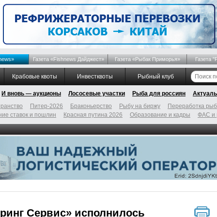
news»
Газета «Fishnews Дайджест»
Газета «Рыбак Приморья»
Газета "
Крабовые квоты
Инвестквоты
Рыбный клуб
И вновь — аукционы
Лососевые участки
Рыба для россиян
Актуаль
ранство
Питер-2026
Браконьерство
Рыбу на биржу
Переработка ры
ие ставок и пошлин
Красная путина 2026
Образование и кадры
ФАС и
ринг Сервис» исполнилось