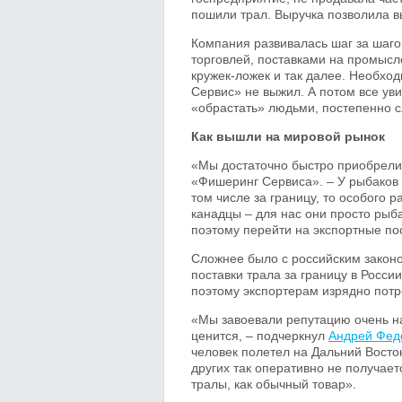
пошили трал. Выручка позволила в
Компания развивалась шаг за шаго
торговлей, поставками на промысл
кружек-ложек и так далее. Необхо
Сервис» не выжил. А потом все ув
«обрастать» людьми, постепенно с
Как вышли на мировой рынок
«Мы достаточно быстро приобрели 
«Фишеринг Сервиса». – У рыбаков 
том числе за границу, то особого 
канадцы – для нас они просто рыб
поэтому перейти на экспортные по
Сложнее было с российским закон
поставки трала за границу в Росси
поэтому экспортерам изрядно потр
«Мы завоевали репутацию очень на
ценится, – подчеркнул
Андрей Фед
человек полетел на Дальний Восток
других так оперативно не получает
тралы, как обычный товар».