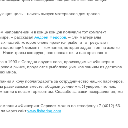
дующая цель – начать выпуск материалов для тралов.
м направлении и в конце концов получили тот комплект,
 мире, – рассказал
Андрей Федоров
. – Эти материалы
х частей, которое очень нравится рыбе, и тот результат,
в настоящий момент – компания, которая задает тон на жестко
 Наши тралы копируют, нас опасаются и нас признают».
а в 1993 г. Сегодня орудия лова, производимые «Фишеринг
ировом рынке, продаются рыболовецким компаниям из десятков
нах мира.
пании я хочу поблагодарить за сотрудничество наших партнеров,
Мы развиваемся вместе, общими усилиями. Я уверен, что наш
мпании к новым горизонтам. Спасибо за ваши поздравления, мы
компании «Фишеринг Сервис» можно по телефону +7 (4012) 63-
 или через сайт
www.fishering.com
.