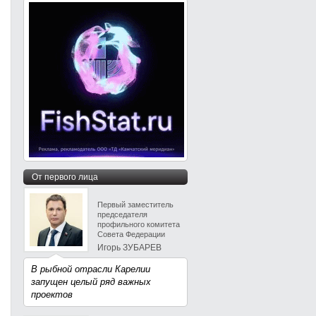
От первого лица
Первый заместитель
председателя
профильного комитета
Совета Федерации
Игорь ЗУБАРЕВ
В рыбной отрасли Карелии
запущен целый ряд важных
проектов