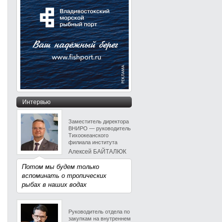
Интервью
Заместитель директора
ВНИРО — руководитель
Тихоокеанского
филиала института
Алексей БАЙТАЛЮК
Потом мы будем только
вспоминать о тропических
рыбах в наших водах
Руководитель отдела по
закупкам на внутреннем