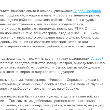
льтате тяжелого опыта и ошибок, утверждает
Андрей Федоров
.
 распродавался, и когда мы начали работу на внешнем рынке,
ь в одних районах промысла работать бок о бок с судами
тенными иностранными компаниями, - поделился он
ьте ситуацию: работают, например, несколько РТМК-С типа
о добывает 35 тыс. тонн ставриды в год, а у нас – 10. В чем
ься в причинах такого отставания нашего флота. Оказалось:
еланных из наших же советских образцов, которые они
ее совершенные материалы, добились резкого повышения
ледующая цель – получить доступ к таким материалам.
Андрей
торговые представительства западных стран, аккредитованных в
контакты компаний, которые могли бы поставить необходимые
» вышел на мировых лидеров этой индустрии.
новыми делями, конструкторы «Фишеринг Сервиса» пришли к
атериалы, с изюминкой, с особым звучанием. Ведь на глубине
емнота и рыба ориентируется лишь на вибрацию.
ые позволили бы нам канатную часть делать натянутой, как
нии. – Тем самым мы добивались ровного сплошного звука,
покойно, как, например, звук прибоя, и не пугается, не уходит,
есть каждый трал необходимо настраивать как настоящий