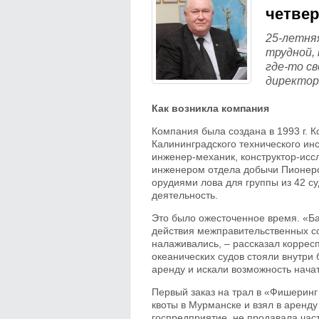
четвер
25-летня
трудной,
где-то с
директор
Как возникла компания
Компания была создана в 1993 г. 
Калининградского технического ин
инженер-механик, конструктор-ис
инженером отдела добычи Пионерс
орудиями лова для группы из 42 су
деятельность.
Это было ожесточенное время. «Баз
действия межправительственных с
налаживались, – рассказал коррес
океанических судов стояли внутри
аренду и искали возможность нача
Первый заказ на трал в «Фишеринг
квоты в Мурманске и взял в аренд
госпредприятие, не продавала час