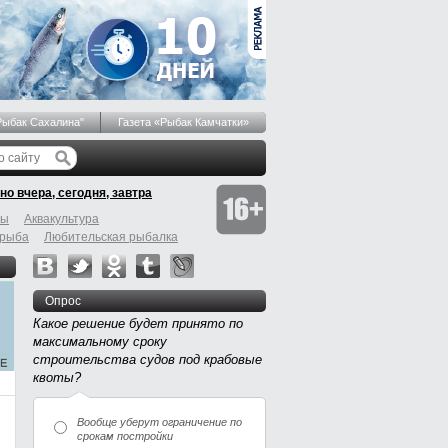
Рыбак Сахалина"
Газета «Рыбак Камчатки»
но вчера, сегодня, завтра
бы
Аквакультура
 рыба
Любительская рыбалка
Опрос
Какое решение будет принято по
максимальному сроку
строительства судов под крабовые
квоты?
Вообще уберут ограничение по
срокам постройки