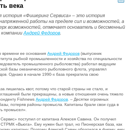
ть века
я история «Фишеринг Сервиса» – это история
 напряженной работы на пределе сил и возможностей, а
верх возможностей, отмечает основатель и бессменный
 компании
Андрей Федоров
.
Ко времени ее основания
Андрей Федоров
(выпускник
ститута рыбной промышленности и хозяйства по специальности
следователь промышленного рыболовства) работал ведущим
кой базы океанического рыболовного флота, управлял
дов. Однако в начале 1990-х база прекратила свою
а лишилась квот, потому что старой страны не стало, и
оглашений были прекращены, а новые отношения очень тяжело
понденту Fishnews
Андрей Федоров
. – Десятки огромных
 базы, потеряв районы промысла. Капитаны брали свои суда в
ть промысел».
 Сервис» поступил от капитана Алексея Савина. Он получил
у СТРМК «Вьюга». Ему нужен был трал, но Пионерская база, как
тному капитану. Поэтому Алексей Савин обратился в фирму, ему