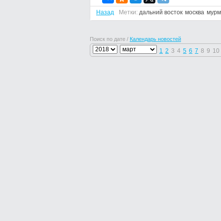
Назад
Метки:
дальний восток
москва
мурм
Поиск по дате /
Календарь новостей
1
2
3
4
5
6
7
8
9
10