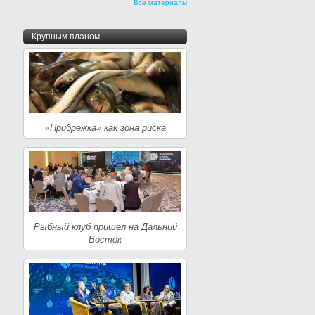
Все материалы
Крупным планом
«Прибрежка» как зона риска
Рыбный клуб пришел на Дальний
Восток