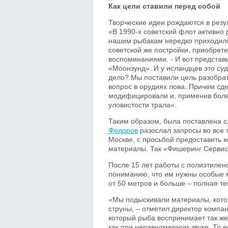
Как цели ставили перед собой
Творческие идеи рождаются в резу
«В 1990-х советский флот активно
нашим рыбакам нередко приходилос
советской же постройки, приобре
воспоминаниями. - И вот представ
«Моонзунд». И у исландцев это судн
дело? Мы поставили цель разобрат
вопрос в орудиях лова. Причем сд
модифицировали и, применив бол
уловистости трала».
Таким образом, была поставлена с
Федоров
разослал запросы во все 
Москве, с просьбой предоставить 
материалы. Так «Фишеринг Сервис
После 15 лет работы с полиэтиле
пониманию, что им нужны особые м
от 50 метров и больше – полная т
«Мы подыскивали материалы, котор
струны, – отметил директор компа
который рыба воспринимает так же с
как при неравномерном звуке. То 