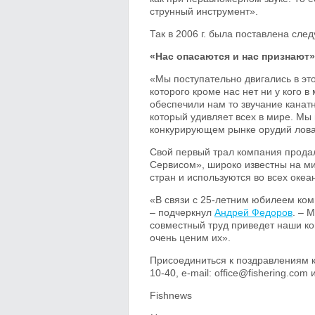
струнный инструмент».
Так в 2006 г. была поставлена сле
«Нас опасаются и нас признают»
«Мы поступательно двигались в это
которого кроме нас нет ни у кого в
обеспечили нам то звучание канатны
который удивляет всех в мире. Мы 
конкурирующем рынке орудий лова.
Свой первый трал компания продал
Сервисом», широко известны на м
стран и используются во всех океа
«В связи с 25-летним юбилеем ком
– подчеркнул
Андрей Федоров
. – 
совместный труд приведет наши ко
очень ценим их».
Присоединиться к поздравлениям 
10-40, e-mail: office@fishering.com
Fishnews