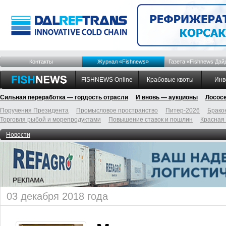
Контакты
Журнал «Fishnews»
Газета «Fishnews Дай
FISHNEWS Online
Крабовые квоты
Инв
Сильная переработка — гордость отрасли
И вновь — аукционы
Лосос
Поручения Президента
Промысловое пространство
Питер-2026
Брако
Торговля рыбой и морепродуктами
Повышение ставок и пошлин
Красная
Новости
03 декабря 2018 года