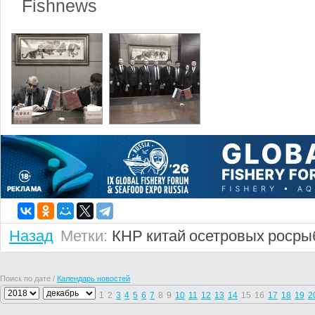
Fishnews
Назад
Метки:
КНР
китай
осетровых
росры
Поиск по дате /
Календарь новостей
1
2
3
4
5
6
7
8
9
10
11
12
13
14
15
16
17
18
19
2