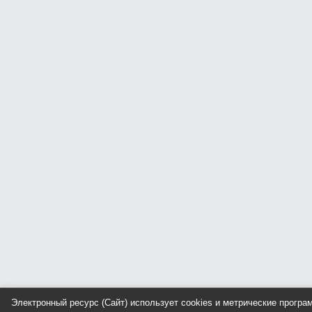
Электронный ресурс (Сайт) использует cookies и метрические прогр