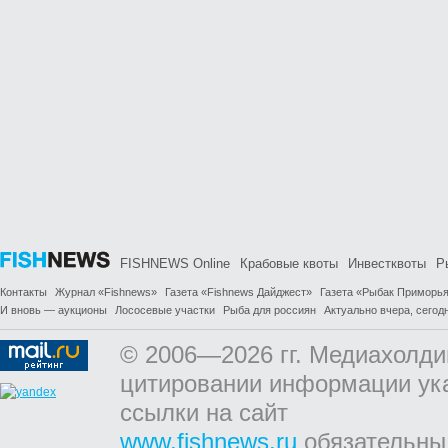
FISHNEWS Online
Крабовые квоты
Инвестквоты
Р
Контакты
Журнал «Fishnews»
Газета «Fishnews Дайджест»
Газета «Рыбак Приморь
И вновь — аукционы
Лососевые участки
Рыба для россиян
Актуально вчера, сегодн
© 2006—2026 гг. Медиахолди
цитировании информации ук
ссылки на сайт
www.fishnews.ru
обязательны